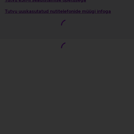
Tutvu uuskasutatud nutitelefonide müügi infoga