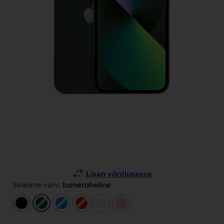
Lisan võrdlusesse
Seadme värv:
tumeroheline
must
tumeroheline
sinine
punane
valge
heleroosa