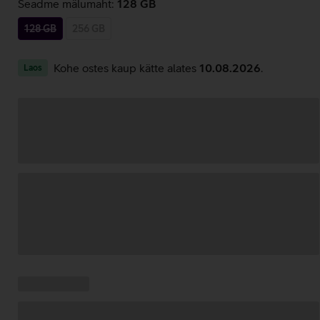
Seadme mälumaht:
128 GB
128 GB
256 GB
Kohe ostes kaup kätte alates
10.08.2026
.
Laos
Andmete
laadimine
Kampaania
Andmete
pakkumised:
laadimine