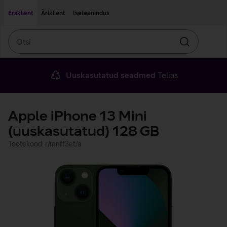
Liigu edasi põhisisu juurde
Ligipääsetavus
Eraklient
Äriklient
Iseteenindus
Otsi
Otsin
Uuskasutatud seadmed
Telias
Apple iPhone 13 Mini
(uuskasutatud) 128 GB
Tootekood: r/mnff3et/a