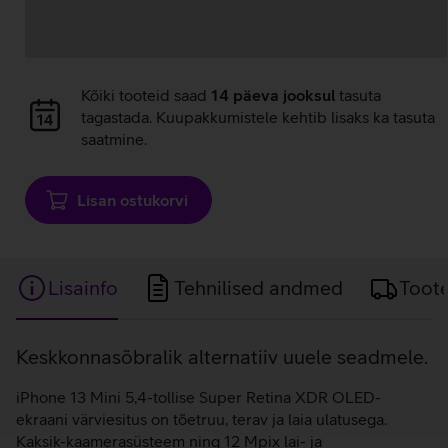
Andmete
Kõiki tooteid saad
14 päeva jooksul
tasuta
laadimine
tagastada. Kuupakkumistele kehtib lisaks ka tasuta
saatmine.
Lisan ostukorvi
Lisainfo
Tehnilised andmed
Toot
Lisainfo
Keskkonnasõbralik alternatiiv uuele seadmele.
iPhone 13 Mini 5,4-tollise Super Retina XDR OLED-
ekraani värviesitus on tõetruu, terav ja laia ulatusega.
Kaksik-kaamerasüsteem ning 12 Mpix lai- ja