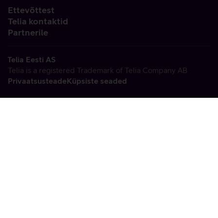
Ettevõttest
Telia kontaktid
Partnerile
Telia Eesti AS
Telia is a registered Trademark of Telia Company AB
Privaatsusteade
Küpsiste seaded