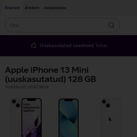
Liigu edasi põhisisu juurde
Ligipääsetavus
Eraklient
Äriklient
Iseteenindus
Otsi
Otsin
Uuskasutatud seadmed
Telias
Apple iPhone 13 Mini
(uuskasutatud) 128 GB
Tootekood: r/mlk13et/a