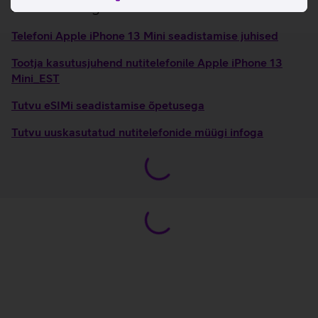
Kasulikud lingid
Telefoni Apple iPhone 13 Mini seadistamise juhised
Tootja kasutusjuhend nutitelefonile Apple iPhone 13
Mini_EST
Tutvu eSIMi seadistamise õpetusega
Tutvu uuskasutatud nutitelefonide müügi infoga