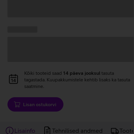
Andmete
laadimine
Kampaania
Andmete
pakkumised:
laadimine
Andmete
Kõiki tooteid saad
14 päeva jooksul
tasuta
laadimine
tagastada. Kuupakkumistele kehtib lisaks ka tasuta
saatmine.
Lisan ostukorvi
Lisainfo
Tehnilised andmed
Toot