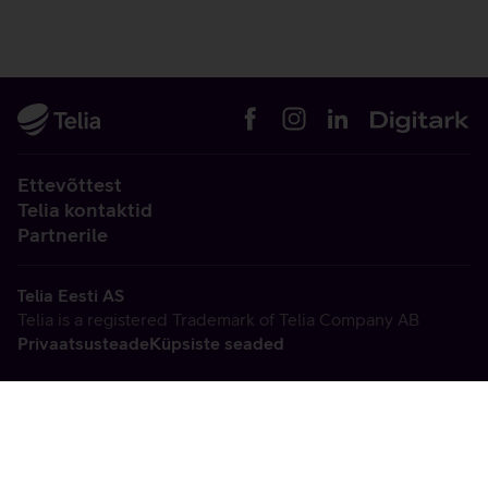
Ettevõttest
Telia kontaktid
Partnerile
Telia Eesti AS
Telia is a registered Trademark of Telia Company AB
Privaatsusteade
Küpsiste seaded