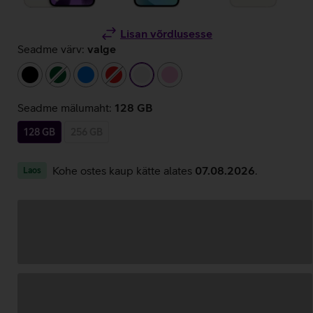
Lisan võrdlusesse
Seadme värv:
valge
must
tumeroheline
sinine
punane
valge
heleroosa
Seadme mälumaht:
128 GB
128 GB
256 GB
Kohe ostes kaup kätte alates
07.08.2026
.
Laos