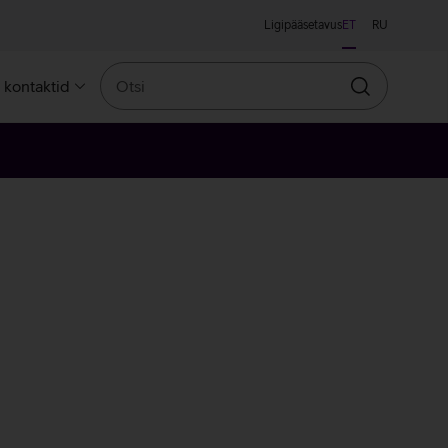
Ligipääsetavus
ET
RU
Otsi
a kontaktid
Otsin
leroosa