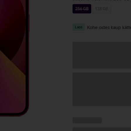
256 GB
128 GB
Kohe ostes kaup kätt
Laos
Andmete
laadimine
Kampaania
Andmete
pakkumised:
laadimine