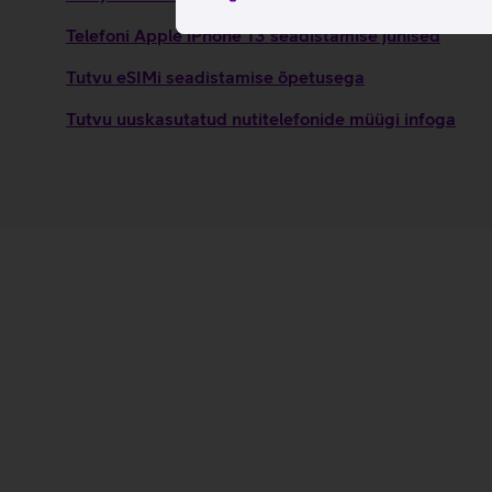
Telefoni Apple iPhone 13 seadistamise juhised
Tutvu eSIMi seadistamise õpetusega
Tutvu uuskasutatud nutitelefonide müügi infoga