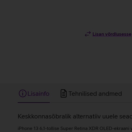
Lisan võrdlusesse
Lisainfo
Tehnilised andmed
Lisainfo
Keskkonnasõbralik alternatiiv uuele sea
iPhone 13 6,1-tollise Super Retina XDR OLED-ekraani vär