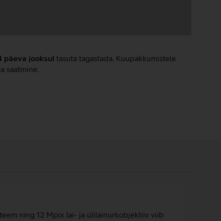
4 päeva jooksul
tasuta tagastada. Kuupakkumistele
ta saatmine.
em ning 12 Mpix lai- ja ülilainurkobjektiiv viib