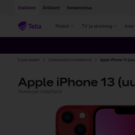
Liigu edasi põhisisu juurde
Ligipääsetavus
Eraklient
Äriklient
Iseteenindus
Mobiil
TV ja striiming
Inte
E-poe avaleht
Uuskasutatud nutitelefonid
Apple iPhone 13 (uu
Apple iPhone 13 (u
Tootekood: r/mlq93et/a