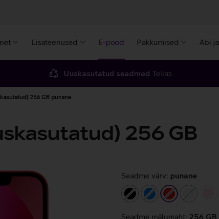
rnet
Lisateenused
E-pood
Pakkumised
Abi j
Uuskasutatud seadmed
Telias
skasutatud) 256 GB punane
uskasutatud) 256 GB
Seadme värv:
punane
must
sinine
punane
valge
he
Seadme mälumaht:
256 GB