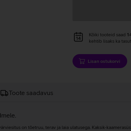
Andmete
Kõiki tooteid saad
1
laadimine
kehtib lisaks ka tasu
Lisan ostukorvi
Toote saadavus
dmele.
viesitus on tõetruu, terav ja laia ulatusega. Kaksik-kaamerasüste