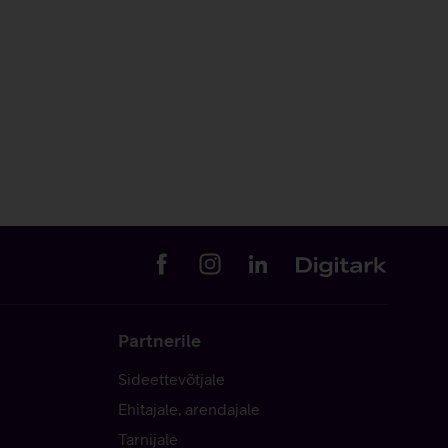
Partnerile
Sideettevõtjale
Ehitajale, arendajale
Tarnijale