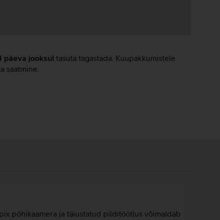
4 päeva jooksul
tasuta tagastada. Kuupakkumistele
ta saatmine.
Mpix põhikaamera ja täiustatud pilditöötlus võimaldab