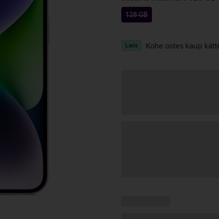
128 GB
Kohe ostes kaup kätt
Laos
Andmete
laadimine
Kampaania
Andmete
pakkumised:
laadimine