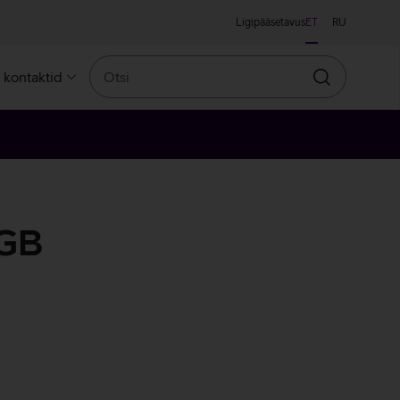
Ligipääsetavus
ET
RU
Otsi
a kontaktid
Otsin
 GB