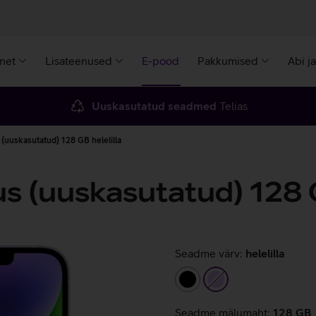
rnet
Lisateenused
E-pood
Pakkumised
Abi j
Uuskasutatud seadmed
Telias
 (uuskasutatud) 128 GB helelilla
us (uuskasutatud) 128
Seadme värv:
helelilla
must
helelilla
Seadme mälumaht:
128 GB