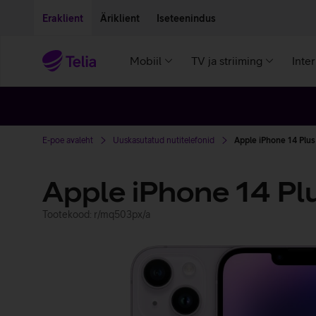
Liigu edasi põhisisu juurde
Ligipääsetavus
Eraklient
Äriklient
Iseteenindus
Mobiil
TV ja striiming
Inte
E-poe avaleht
Uuskasutatud nutitelefonid
Apple iPhone 14 Plus
Apple iPhone 14 Pl
Tootekood: r/mq503px/a