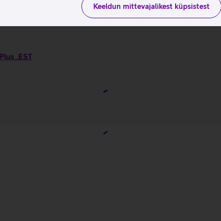
Keeldun mittevajalikest küpsistest
 Plus_EST