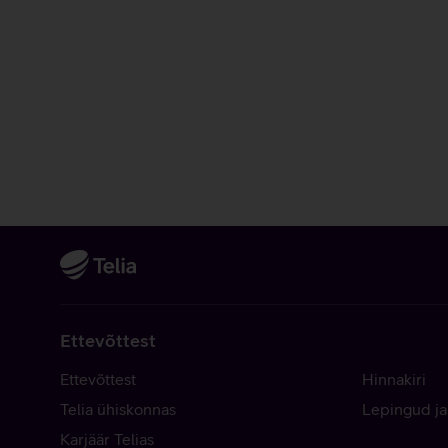
Ettevõttest
Ettevõttest
Hinnakiri
Telia ühiskonnas
Lepingud ja
Karjäär Telias