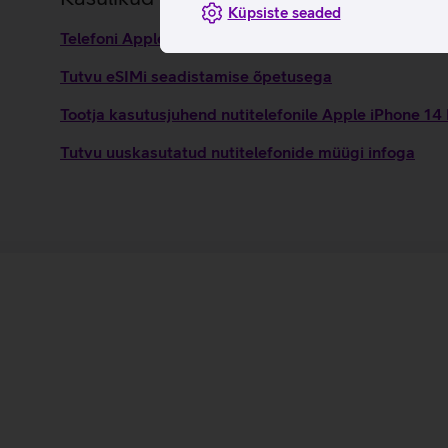
Küpsiste seaded
Telefoni Apple iPhone 14 Plus seadistamise juhised
Tutvu eSIMi seadistamise õpetusega
Tootja kasutusjuhend nutitelefonile Apple iPhone 14
Tutvu uuskasutatud nutitelefonide müügi infoga