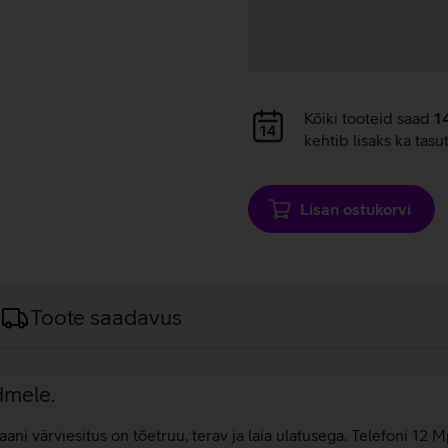
Andmete
Kõiki tooteid saad
1
laadimine
kehtib lisaks ka tasu
Lisan ostukorvi
Toote saadavus
dmele.
i värviesitus on tõetruu, terav ja laia ulatusega. Telefoni 12 