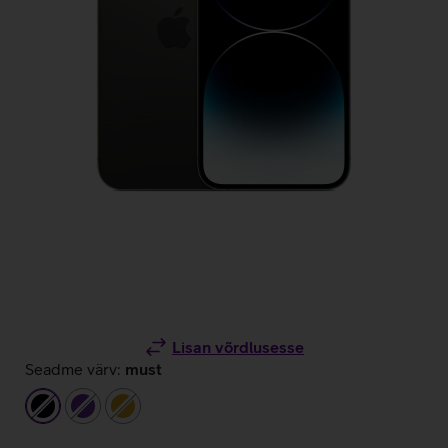
Lisan võrdlusesse
Seadme värv:
must
must
tumelilla
kuldne