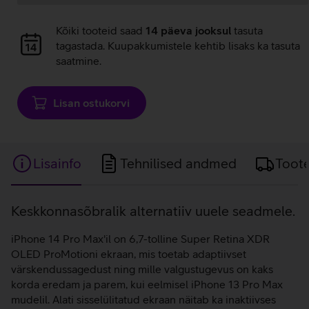
Andmete
Kõiki tooteid saad
14 päeva jooksul
tasuta
laadimine
tagastada. Kuupakkumistele kehtib lisaks ka tasuta
saatmine.
Lisan ostukorvi
Lisainfo
Tehnilised andmed
Toot
Lisainfo
Keskkonnasõbralik alternatiiv uuele seadmele.
iPhone 14 Pro Max'il on 6,7-tolline Super Retina XDR
OLED ProMotioni ekraan, mis toetab adaptiivset
värskendussagedust ning mille valgustugevus on kaks
korda eredam ja parem, kui eelmisel iPhone 13 Pro Max
mudelil. Alati sisselülitatud ekraan näitab ka inaktiivses