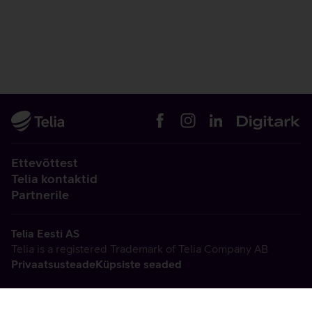
Ettevõttest
Telia kontaktid
Partnerile
Telia Eesti AS
Telia is a registered Trademark of Telia Company AB
Privaatsusteade
Küpsiste seaded