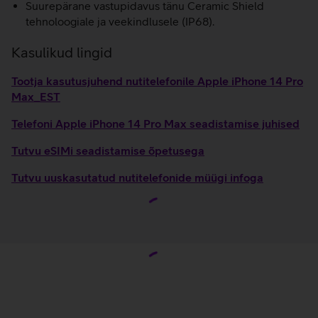
Suurepärane vastupidavus tänu Ceramic Shield
tehnoloogiale ja veekindlusele (IP68).
Kasulikud lingid
Tootja kasutusjuhend nutitelefonile Apple iPhone 14 Pro
Max_EST
Telefoni Apple iPhone 14 Pro Max seadistamise juhised
Tutvu eSIMi seadistamise õpetusega
Tutvu uuskasutatud nutitelefonide müügi infoga