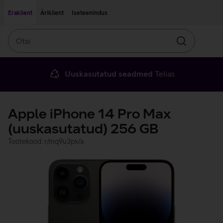
Liigu edasi põhisisu juurde
Ligipääsetavus
Eraklient
Äriklient
Iseteenindus
Otsi
Otsin
Uuskasutatud seadmed
Telias
Apple iPhone 14 Pro Max
(uuskasutatud) 256 GB
Tootekood: r/mq9u3px/a