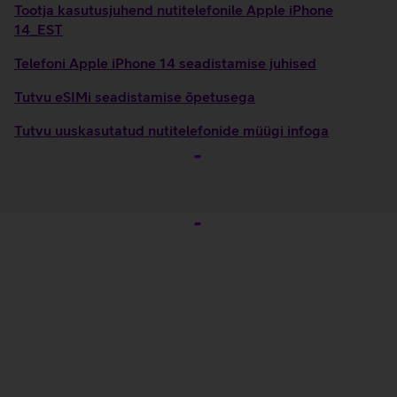
Tootja kasutusjuhend nutitelefonile Apple iPhone
14_EST
Telefoni Apple iPhone 14 seadistamise juhised
Tutvu eSIMi seadistamise õpetusega
Tutvu uuskasutatud nutitelefonide müügi infoga