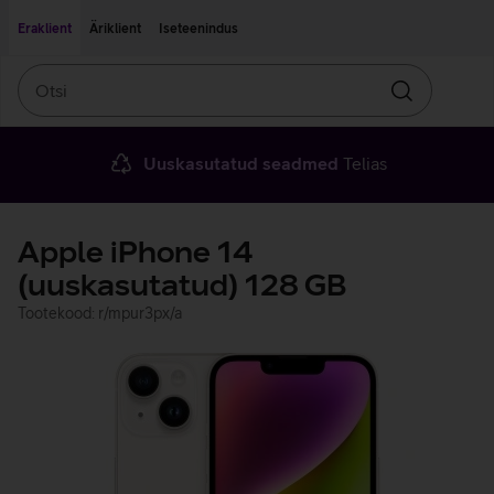
Liigu edasi põhisisu juurde
Ligipääsetavus
Eraklient
Äriklient
Iseteenindus
Otsi
Otsin
Uuskasutatud seadmed
Telias
Apple iPhone 14
(uuskasutatud) 128 GB
Tootekood: r/mpur3px/a