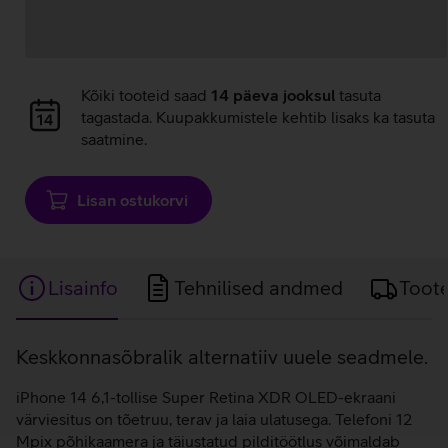
Andmete
Kõiki tooteid saad
14 päeva jooksul
tasuta
laadimine
tagastada. Kuupakkumistele kehtib lisaks ka tasuta
saatmine.
Lisan ostukorvi
Lisainfo
Tehnilised andmed
Toot
Lisainfo
Keskkonnasõbralik alternatiiv uuele seadmele.
iPhone 14 6,1-tollise Super Retina XDR OLED-ekraani
värviesitus on tõetruu, terav ja laia ulatusega. Telefoni 12
Mpix põhikaamera ja täiustatud pilditöötlus võimaldab