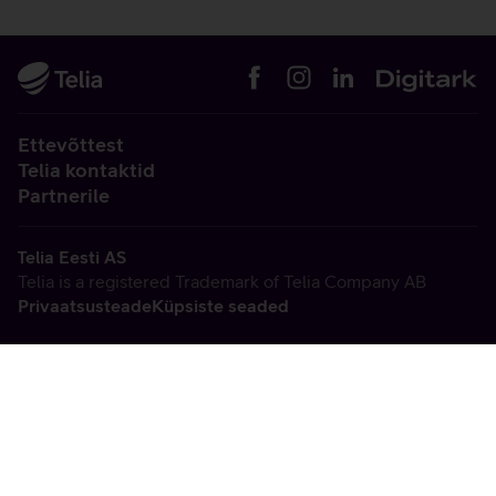
Ettevõttest
Telia kontaktid
Partnerile
Telia Eesti AS
Telia is a registered Trademark of Telia Company AB
Privaatsusteade
Küpsiste seaded