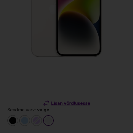
Lisan võrdlusesse
Seadme värv:
valge
must
helesinine
helelilla
valge