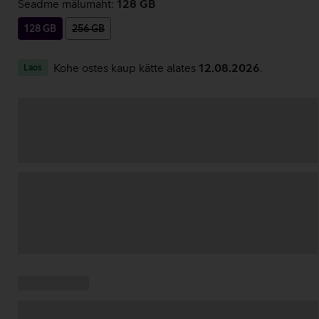
Seadme mälumaht:
128 GB
128 GB
256 GB
Kohe ostes kaup kätte alates
12.08.2026
.
Laos
Andmete
laadimine
Kampaania
Andmete
pakkumised:
laadimine