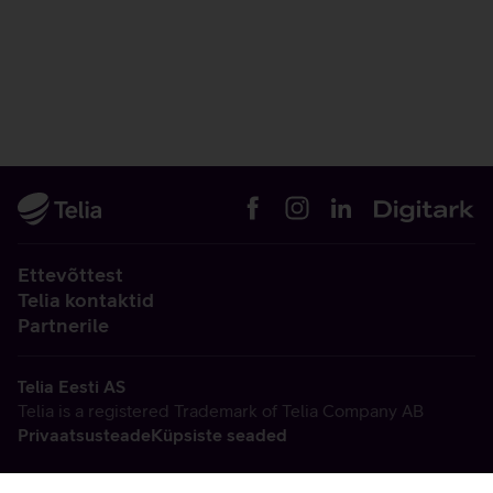
Ettevõttest
Telia kontaktid
Partnerile
Telia Eesti AS
Telia is a registered Trademark of Telia Company AB
Privaatsusteade
Küpsiste seaded