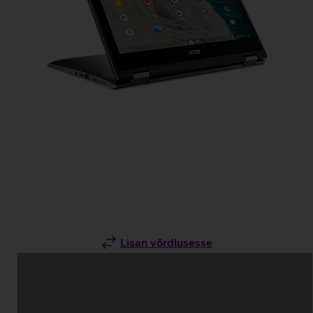
Lisan võrdlusesse