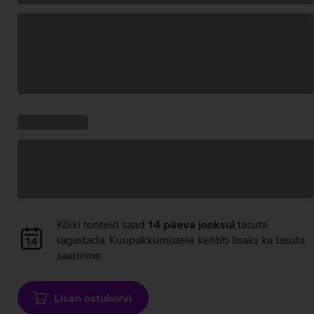
Andmete
laadimine
Kampaania
Andmete
pakkumised:
laadimine
Andmete
Kõiki tooteid saad
14 päeva jooksul
tasuta
laadimine
tagastada. Kuupakkumistele kehtib lisaks ka tasuta
saatmine.
Lisan ostukorvi