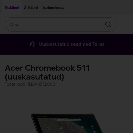
Liigu edasi põhisisu juurde
Ligipääsetavus
Eraklient
Äriklient
Iseteenindus
Otsi
Otsin
Uuskasutatud seadmed
Telias
Acer Chromebook 511
(uuskasutatud)
Tootekood: RNXA8ZEL002