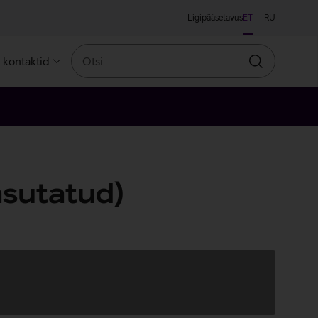
Ligipääsetavus
ET
RU
Otsi
a kontaktid
Otsin
sutatud)