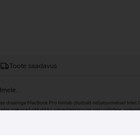
Toote saadavus
dmele.
se disainiga MacBook Pro töötab jõudsalt neljatuumalisel Intel C
s pakuvad rikkalikku salvestamisruumi sinu piltidele, videode
 sellele kehtib aastane garantii.
7 protsessor.