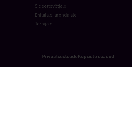
Sideettevõtjale
Ehitajale, arendajale
Tarnijale
Privaatsusteade
Küpsiste seaded