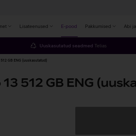
rnet
Lisateenused
E-pood
Pakkumised
Abi j
Uuskasutatud seadmed
Telias
 512 GB ENG (uuskasutatud)
 13 512 GB ENG (uuska