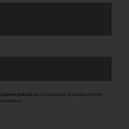
4 päeva jooksul
tasuta tagastada. Kuupakkumistele
ta saatmine.