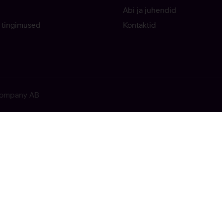
Abi ja juhendid
 tingimused
Kontaktid
 Company AB