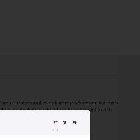
ore i7 protsessoril, olles kiirem ja võimekam kui eales
le ning arvukatele rakendustele. Sülearvuti töötab
ET
RU
EN