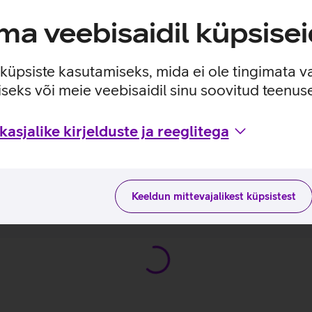
a veebisaidil küpsisei
oogia ja miljonite värvide tugi.
ille jadalugemiskiirus ulatub kuni 3,2 GB/s.
iatuuril, koheseks ning efektiivsemaks tööks.
e küpsiste kasutamiseks, mida ei ole tingimata v
seks või meie veebisaidil sinu soovitud teenu
asjalike kirjelduste ja reeglitega
ro 13_EST
Keeldun mittevajalikest küpsistest