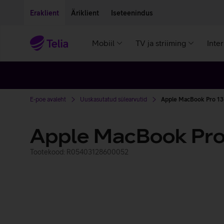
Liigu edasi põhisisu juurde
Ligipääsetavus
Eraklient
Äriklient
Iseteenindus
Mobiil
TV ja striiming
Inte
E-poe avaleht
Uuskasutatud sülearvutid
Apple MacBook Pro 13
Apple MacBook Pro
Tootekood: R05403128600052