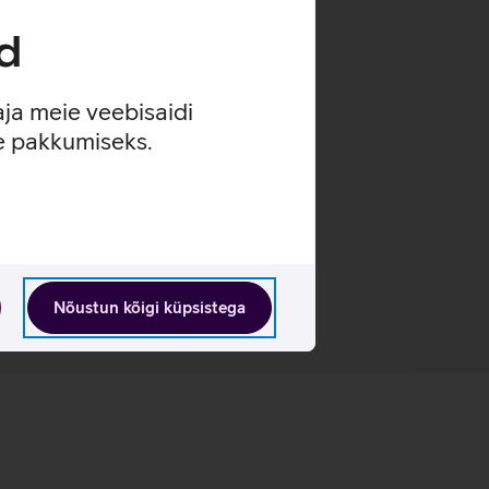
d
aja meie veebisaidi
se pakkumiseks.
Nõustun kõigi küpsistega