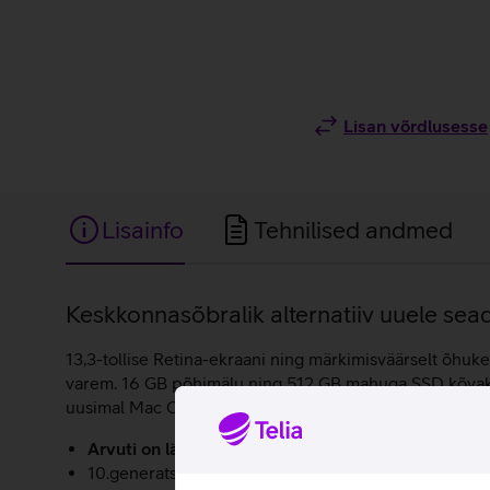
Lisan võrdlusesse
Lisainfo
Tehnilised andmed
Lisainfo
Keskkonnasõbralik alternatiiv uuele sea
13,3-tollise Retina-ekraani ning märkimisväärselt õhuke
varem. 16 GB põhimälu ning 512 GB mahuga SSD kõvaketa
uusimal Mac OS Catalina operatsioonisüsteemil.
Arvuti on läbinud põhjaliku tehnilise kontrolli ning
10.generatsiooni 2.0 GHz neljatuumaline Intel Core i