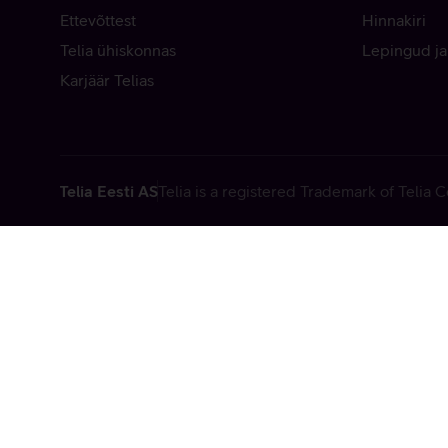
Ettevõttest
Hinnakiri
Telia ühiskonnas
Lepingud ja
Karjäär Telias
Telia Eesti AS
Telia is a registered Trademark of Telia