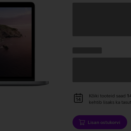
Andmete
laadimine
Kampaania
Andmete
pakkumised:
laadimine
Andmete
Kõiki tooteid saad
1
laadimine
kehtib lisaks ka tasu
Lisan ostukorvi