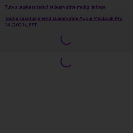
Tutvu uuskasutatud sülearvutite müügi infoga
Tootja kasutusjuhend sülearvutile Apple MacBook Pro
14 (2021)_EST