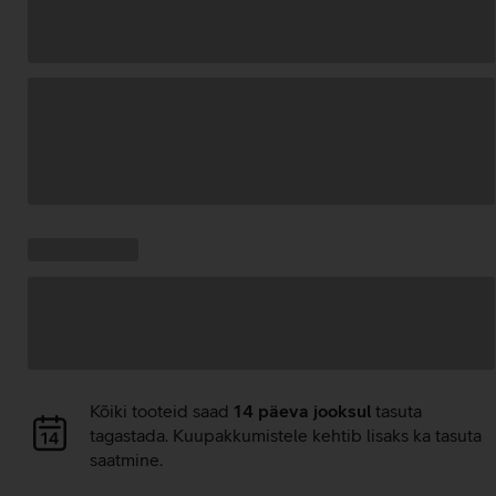
Andmete
laadimine
Kampaania
Andmete
pakkumised:
laadimine
Andmete
Kõiki tooteid saad
14 päeva jooksul
tasuta
laadimine
tagastada. Kuupakkumistele kehtib lisaks ka tasuta
saatmine.