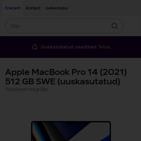
Liigu edasi põhisisu juurde
Ligipääsetavus
Eraklient
Äriklient
Iseteenindus
Otsi
Otsin
Uuskasutatud seadmed
Telias
Apple MacBook Pro 14 (2021)
512 GB SWE (uuskasutatud)
Tootekood: rmkgr3ll/a