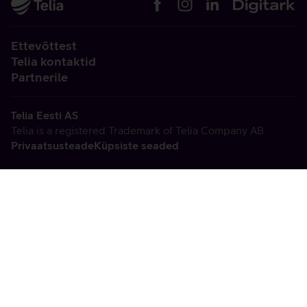
Ettevõttest
Telia kontaktid
Partnerile
Telia Eesti AS
Telia is a registered Trademark of Telia Company AB
Privaatsusteade
Küpsiste seaded