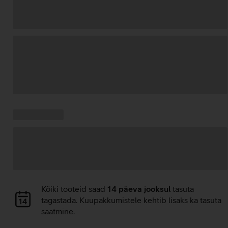
Andmete
laadimine
Kampaania
Andmete
pakkumised:
laadimine
Andmete
Kõiki tooteid saad
14 päeva jooksul
tasuta
laadimine
tagastada. Kuupakkumistele kehtib lisaks ka tasuta
saatmine.