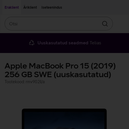
Liigu edasi põhisisu juurde
Ligipääsetavus
Eraklient
Äriklient
Iseteenindus
Otsi
Otsin
Uuskasutatud seadmed
Telias
Apple MacBook Pro 15 (2019)
256 GB SWE (uuskasutatud)
Tootekood: rmv902ll/a