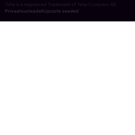
Telia is a registered Trademark of Telia Company AB
Privaatsusteade
Küpsiste seaded
Vabandame, tekkis
tehniline viga
tx:undefined:ut:null