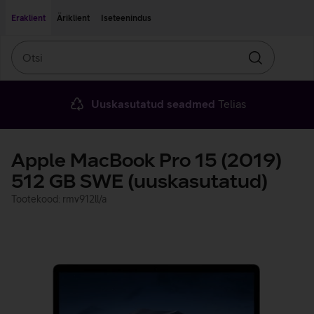
Liigu edasi põhisisu juurde
Ligipääsetavus
Eraklient
Äriklient
Iseteenindus
Otsi
Otsin
Uuskasutatud seadmed
Telias
Apple MacBook Pro 15 (2019)
512 GB SWE (uuskasutatud)
Tootekood: rmv912ll/a