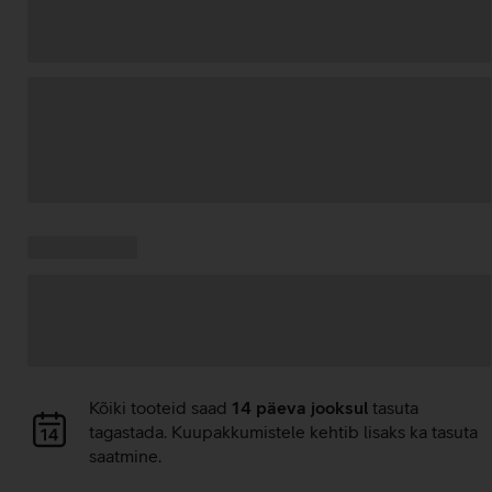
Andmete
laadimine
Kampaania
Andmete
pakkumised:
laadimine
Andmete
Kõiki tooteid saad
14 päeva jooksul
tasuta
laadimine
tagastada. Kuupakkumistele kehtib lisaks ka tasuta
saatmine.