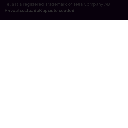
Telia is a registered Trademark of Telia Company AB
Privaatsusteade
Küpsiste seaded
Vabandame, tekkis
tehniline viga
tx:undefined:ut:null