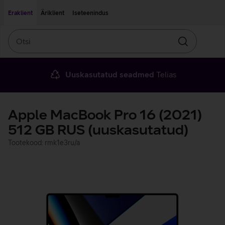
Liigu edasi põhisisu juurde
Ligipääsetavus
Eraklient
Äriklient
Iseteenindus
Otsi
Otsin
Uuskasutatud seadmed
Telias
Apple MacBook Pro 16 (2021)
512 GB RUS (uuskasutatud)
Tootekood: rmk1e3ru/a