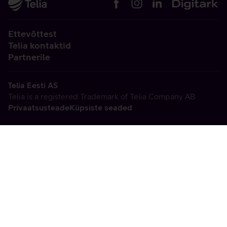
Ettevõttest
Telia kontaktid
Partnerile
Telia Eesti AS
Telia is a registered Trademark of Telia Company AB
Privaatsusteade
Küpsiste seaded