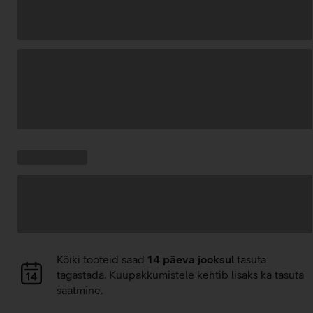
Andmete
laadimine
Kampaania
Andmete
pakkumised:
laadimine
Andmete
Kõiki tooteid saad
14 päeva jooksul
tasuta
laadimine
tagastada. Kuupakkumistele kehtib lisaks ka tasuta
saatmine.