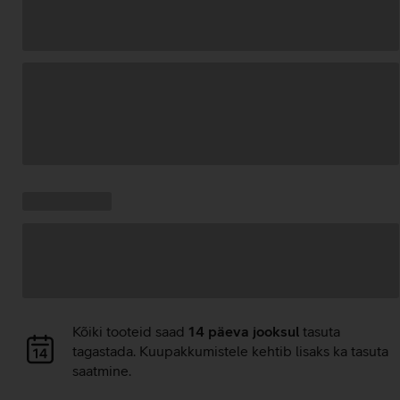
Andmete
laadimine
Kampaania
Andmete
pakkumised:
laadimine
Andmete
Kõiki tooteid saad
14 päeva jooksul
tasuta
laadimine
tagastada. Kuupakkumistele kehtib lisaks ka tasuta
saatmine.