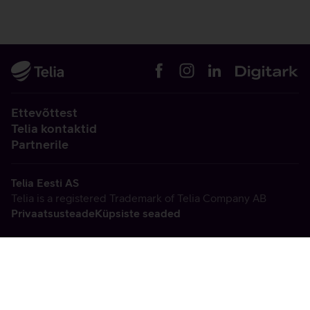
Ettevõttest
Telia kontaktid
Partnerile
Telia Eesti AS
Telia is a registered Trademark of Telia Company AB
Privaatsusteade
Küpsiste seaded