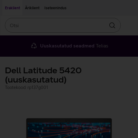
Liigu edasi põhisisu juurde
Ligipääsetavus
Eraklient
Äriklient
Iseteenindus
Otsi
Otsin
Uuskasutatud seadmed
Telias
Dell Latitude 5420
(uuskasutatud)
Tootekood: rp137g001