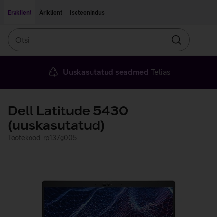
Liigu edasi põhisisu juurde
Ligipääsetavus
Eraklient
Äriklient
Iseteenindus
Otsi
Otsin
Uuskasutatud seadmed
Telias
Dell Latitude 5430
(uuskasutatud)
Tootekood: rp137g005