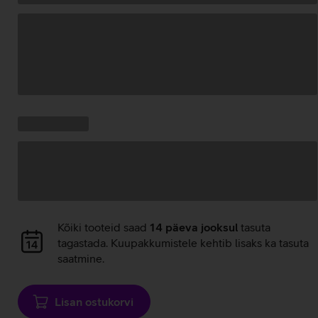
Andmete
laadimine
Kampaania
Andmete
pakkumised:
laadimine
Andmete
Kõiki tooteid saad
14 päeva jooksul
tasuta
laadimine
tagastada. Kuupakkumistele kehtib lisaks ka tasuta
saatmine.
Lisan ostukorvi