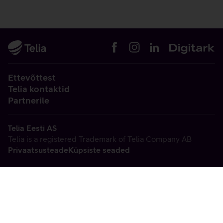
Ettevõttest
Telia kontaktid
Partnerile
Telia Eesti AS
Telia is a registered Trademark of Telia Company AB
Privaatsusteade
Küpsiste seaded