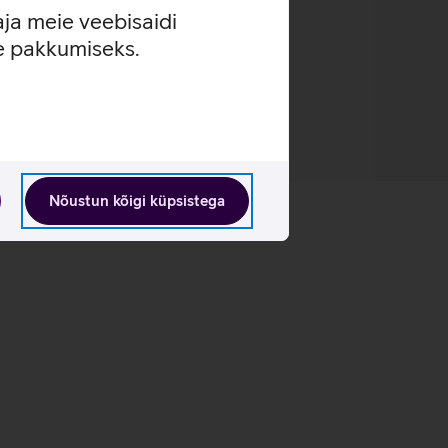
aja meie veebisaidi
se pakkumiseks.
Nõustun kõigi küpsistega