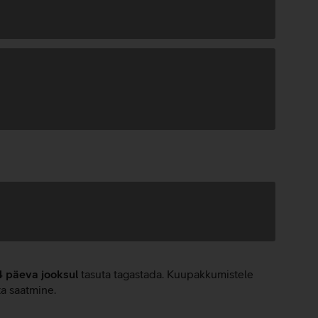
4 päeva jooksul
tasuta tagastada. Kuupakkumistele
ta saatmine.