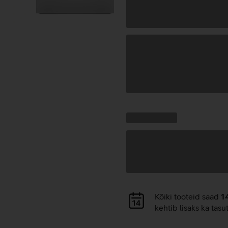
Andmete
laadimine
Kampaania
Andmete
pakkumised:
laadimine
Andmete
Kõiki tooteid saad
1
laadimine
kehtib lisaks ka tasu