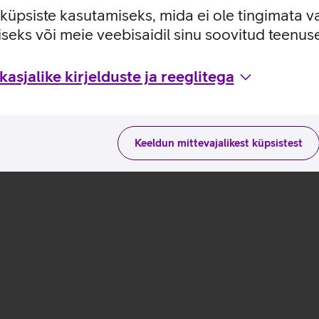
e küpsiste kasutamiseks, mida ei ole tingimata v
seks või meie veebisaidil sinu soovitud teenu
 G8_EST
asjalike kirjelduste ja reeglitega
Keeldun mittevajalikest küpsistest