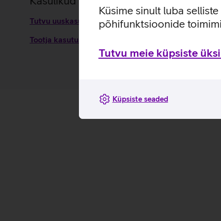
Kasulikud lingid
Küsime sinult luba sellist
Tutvu uuskasutatud sülearvutite müügi infoga
põhifunktsioonide toimimi
Tootja kasutusjuhend sülearvutile HP ProBook 640
Tutvu meie küpsiste üksik
Küpsiste seaded