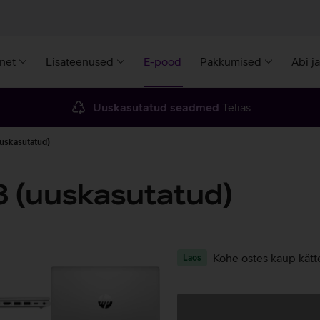
rnet
Lisateenused
E-pood
Pakkumised
Abi j
Uuskasutatud seadmed
Telias
uskasutatud)
 (uuskasutatud)
Kohe ostes kaup kätt
Laos