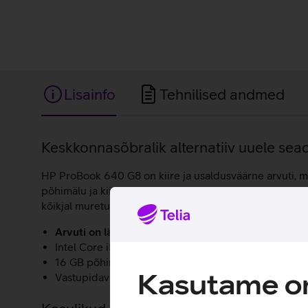
Lisainfo
Tehnilised andmed
Lisainfo
Keskkonnasõbralik alternatiiv uuele sea
HP ProBook 640 G8 on kiire ja usaldusväärne arvuti, mi
põhimälu ja kiire 256 GB SSD on pakendatud kompaktses
kõikjal muretult tehtud. Seade kasutab Microsoft Wind
Arvuti on läbinud põhjaliku tehnilise kontrolli ning
Intel Core i5-1135G7 protsessor.
16 GB põhimälu.
Kasutame om
Vastupidav alumiiniumist korpus.