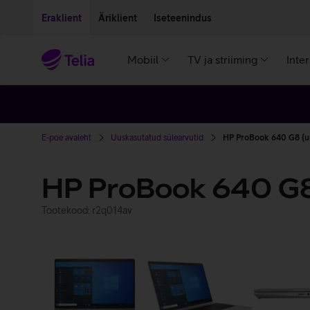
Liigu edasi põhisisu juurde
Ligipääsetavus
Eraklient
Äriklient
Iseteenindus
Mobiil
TV ja striiming
Inte
E-poe avaleht
Uuskasutatud sülearvutid
HP ProBook 640 G8 (u
HP ProBook 640 G8
Tootekood: r2q014av