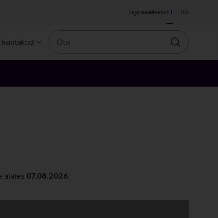
Ligipääsetavus
ET
RU
Otsi
a kontaktid
Otsin
e alates
07.08.2026
.