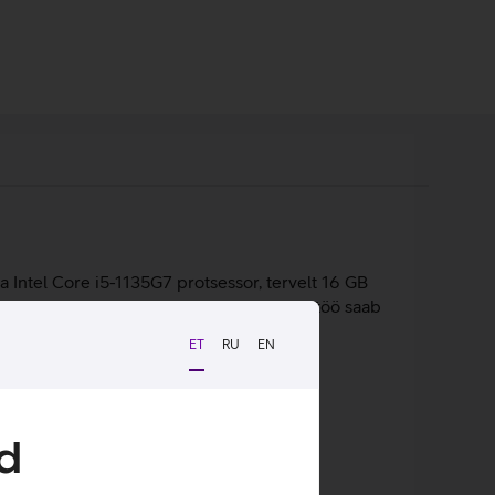
 Intel Core i5-1135G7 protsessor, tervelt 16 GB
vutit muretult kaasas kanda ja vajaliku töö saab
.
ET
RU
EN
d