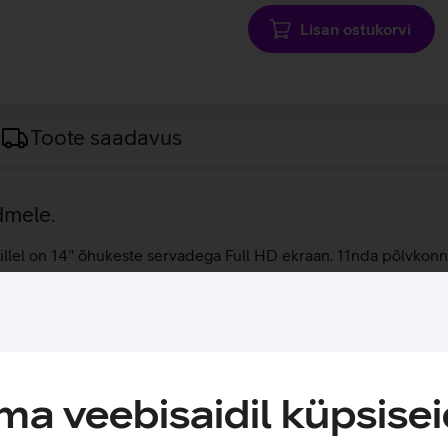
Lisan ostukorvi
Toote saadavus
dmele.
llel on 14'' õhukeste servadega Full HD ekraan. 11nda põlvkonna
se kuid tugevasse alumiinimust raamiga korpusesse. Nii võib ar
ows 11 Pro operatsioonisüsteemi, mis on ärikasutuseks sobivaim
 sellele kehtib aastane garantii.
a veebisaidil küpsisei