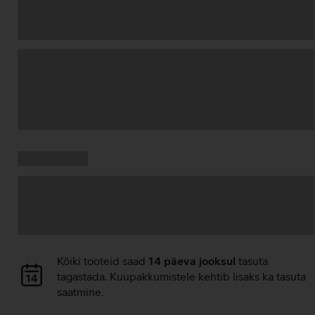
Andmete
laadimine
Kampaania
Andmete
pakkumised:
laadimine
Andmete
Kõiki tooteid saad
14 päeva jooksul
tasuta
laadimine
tagastada. Kuupakkumistele kehtib lisaks ka tasuta
saatmine.