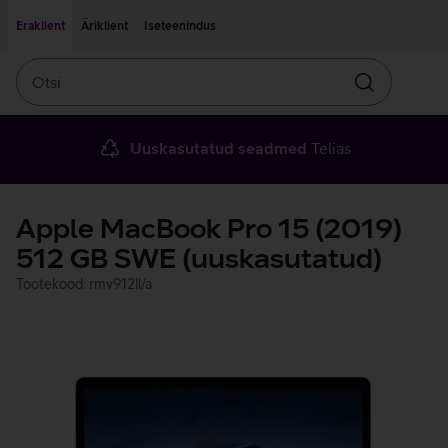
Liigu edasi põhisisu juurde
Ligipääsetavus
Eraklient
Äriklient
Iseteenindus
Otsi
Otsin
Uuskasutatud seadmed
Telias
Apple MacBook Pro 15 (2019)
512 GB SWE (uuskasutatud)
Tootekood: rmv912ll/a