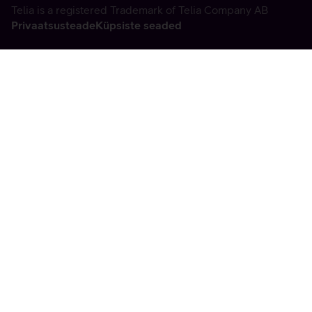
Telia is a registered Trademark of Telia Company AB
Privaatsusteade
Küpsiste seaded
Vabandame, tekkis
tehniline viga
tx:undefined:ut:null