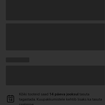
Andmete
laadimine
Kampaania
Andmete
pakkumised:
laadimine
Andmete
Kõiki tooteid saad
14 päeva jooksul
tasuta
laadimine
tagastada. Kuupakkumistele kehtib lisaks ka tasuta
saatmine.