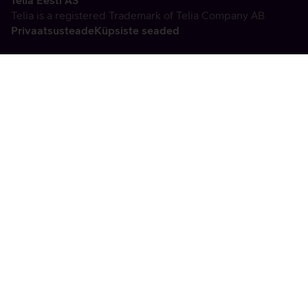
Telia Eesti AS
Telia is a registered Trademark of Telia Company AB
Privaatsusteade
Küpsiste seaded
Vabandame, tekkis
tehniline viga
tx:undefined:ut:null