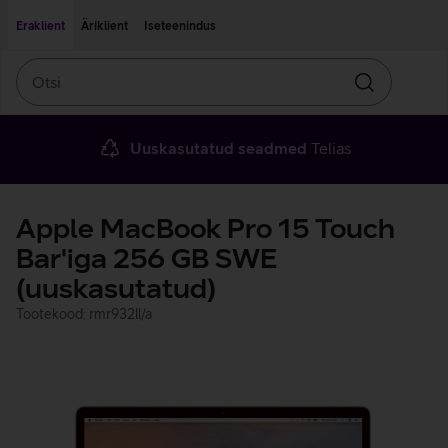
Liigu edasi põhisisu juurde
Ligipääsetavus
Eraklient
Äriklient
Iseteenindus
Otsi
Otsin
Uuskasutatud seadmed
Telias
Apple MacBook Pro 15 Touch
Bar'iga 256 GB SWE
(uuskasutatud)
Tootekood: rmr932ll/a