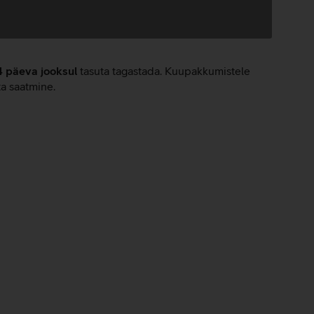
4 päeva jooksul
tasuta tagastada. Kuupakkumistele
ta saatmine.