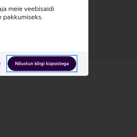
aja meie veebisaidi
se pakkumiseks.
Nõustun kõigi küpsistega