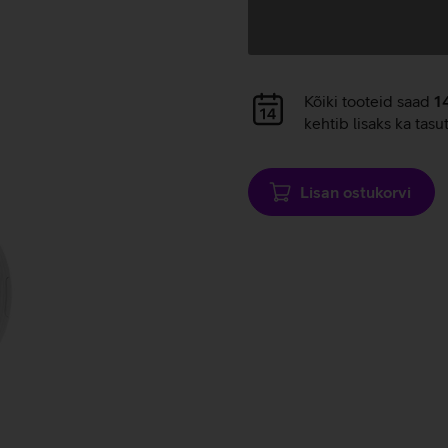
Andmete
laadimine
Andmete
Kõiki tooteid saad
1
laadimine
kehtib lisaks ka tasu
Lisan ostukorvi