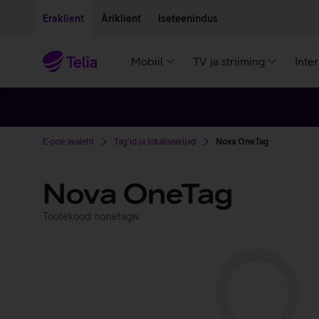
Liigu edasi põhisisu juurde
Ligipääsetavus
Eraklient
Äriklient
Iseteenindus
Mobiil
TV ja striiming
Inte
E-poe avaleht
Tag'id ja lokaliseerijad
Nova OneTag
Nova OneTag
Tootekood: nonetagw