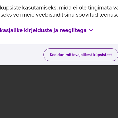
i või isegi lemmiklooma külge.
e küpsiste kasutamiseks, mida ei ole tingimata v
seks või meie veebisaidil sinu soovitud teenu
ale_EST
asjalike kirjelduste ja reeglitega
Keeldun mittevajalikest küpsistest