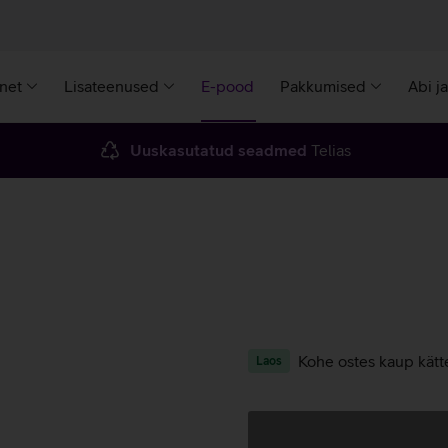
rnet
Lisateenused
E-pood
Pakkumised
Abi j
Uuskasutatud seadmed
Telias
Kohe ostes kaup kätt
Laos