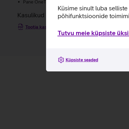
Pane OneTag oma võtmete, seljakoti, rahakoti, pagas
Küsime sinult luba sellist
Kasulikud lingid
põhifunktsioonide toimimi
Tootja kasutusjuhend Nova OneTag asjade leidj
Tutvu meie küpsiste üksik
Küpsiste seaded