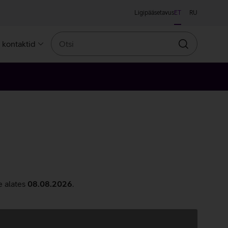
Ligipääsetavus
ET
RU
Otsi
a kontaktid
Otsin
e alates
08.08.2026
.