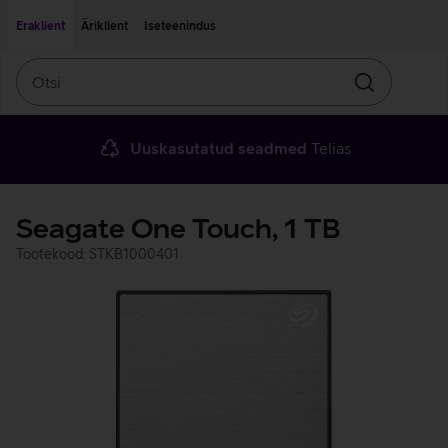
Liigu edasi põhisisu juurde
Ligipääsetavus
Eraklient
Äriklient
Iseteenindus
Otsi
Otsin
Uuskasutatud seadmed
Telias
Seagate One Touch, 1 TB
Tootekood: STKB1000401