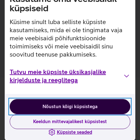
andmete salvetamiseks ning endaga kaasas kandmiseks.
küpsiseid
Võimaldab USB 3.0 liidese kaudu transportide suuremaid
faile, fotosid, muusikat, dokumente jm.
Küsime sinult luba selliste küpsiste
USB 3.2 Gen 1 (USB 3.0) ühenduvus tagab kiire
kasutamiseks, mida ei ole tingimata vaja
failiedastuse.
meie veebisaidi põhifunktsioonide
Ühilduv nii Windowsi kui ka Mac operatsioonisüsteemi
toimimiseks või meie veebisaidil sinu
arvutitega.
soovitud teenuse pakkumiseks.
Tutvu meie küpsiste üksikasjalike
kirjelduste ja reeglitega
Nõustun kõigi küpsistega
Keeldun mittevajalikest küpsistest
Küpsiste seaded