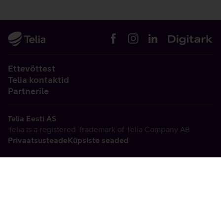
Ettevõttest
Telia kontaktid
Partnerile
Telia Eesti AS
Telia is a registered Trademark of Telia Company AB
Privaatsusteade
Küpsiste seaded