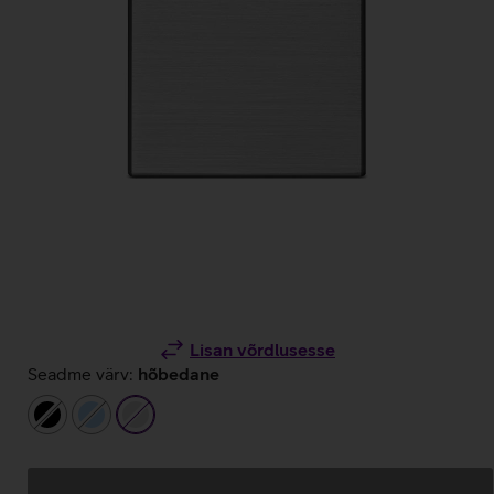
Lisan võrdlusesse
Seadme värv:
hõbedane
must
helesinine
hõbedane