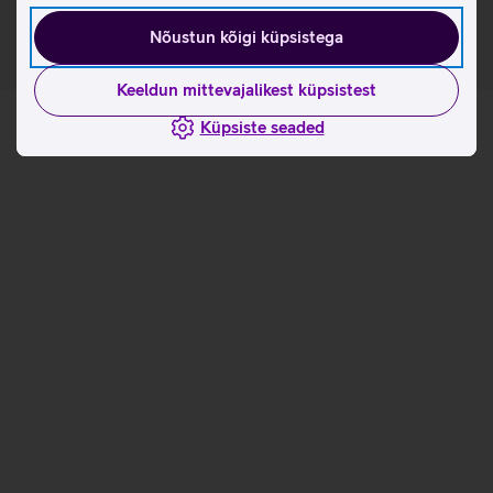
Nõustun kõigi küpsistega
Keeldun mittevajalikest küpsistest
Küpsiste seaded