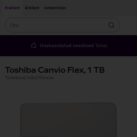
Liigu edasi põhisisu juurde
Ligipääsetavus
Eraklient
Äriklient
Iseteenindus
Otsi
Otsin
Uuskasutatud seadmed
Telias
Toshiba Canvio Flex, 1 TB
Tootekood: hdtx210escaa