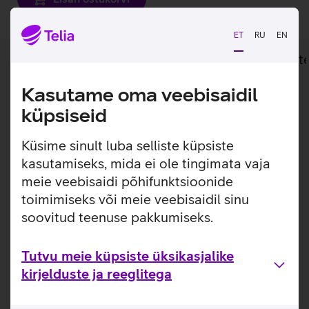
ET
RU
EN
Lisainfo
Tehnilised andmed
Toot
Kasutame oma veebisaidil
Lisainfo
Kompaktne väline kõvaketas, mida on mugav
küpsiseid
endaga kõikjal kaasas kanda.
Küsime sinult luba selliste küpsiste
Toshiba Canvio Flex väline kõvaketas on usaldusväärne
kasutamiseks, mida ei ole tingimata vaja
töövahend talletamaks kindlalt oma pilte, videoid, muusikat
meie veebisaidi põhifunktsioonide
ja dokumente. Tänu oma väiksele ja kompaktsele disainile
toimimiseks või meie veebisaidil sinu
on seadet mugav endaga kõikjal kaasas kanda. Komplektis
olevad USB‑C ja USB‑A kaablid võimaldavad mugavat
soovitud teenuse pakkumiseks.
ühendamist mitmesuguste seadmetega.
Tutvu meie küpsiste üksikasjalike
Kasulikud lingid
kirjelduste ja reeglitega
Tutvu välise kõvaketta Toshiba Canvio Flex omaduste ja
kasutusviisidega tootja kodulehel