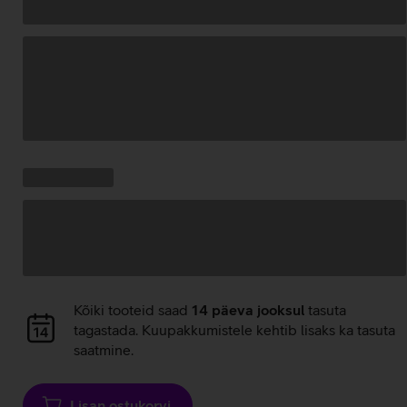
Andmete
laadimine
Kampaania
Andmete
pakkumised:
laadimine
Andmete
Kõiki tooteid saad
14 päeva jooksul
tasuta
laadimine
tagastada. Kuupakkumistele kehtib lisaks ka tasuta
saatmine.
Lisan ostukorvi