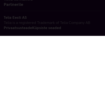
Partnerile
Telia Eesti AS
Telia is a registered Trademark of Telia Company AB
Privaatsusteade
Küpsiste seaded
Vabandame, tekkis