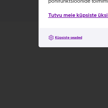
põhifunktsioonide toimimi
Tutvu meie küpsiste üksik
Küpsiste seaded