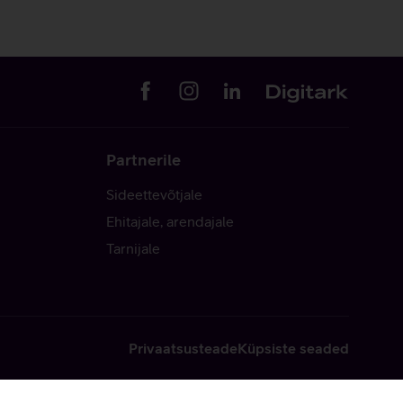
Partnerile
Sideettevõtjale
Ehitajale, arendajale
Tarnijale
Privaatsusteade
Küpsiste seaded