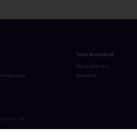
Telia kontaktid
Abi ja juhendid
 tingimused
Kontaktid
 Company AB