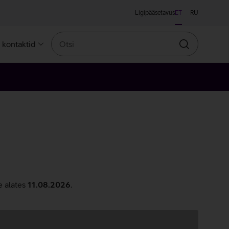
Ligipääsetavus
ET
RU
Otsi
a kontaktid
Otsin
e alates
11.08.2026
.