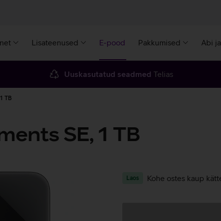
rnet
Lisateenused
E-pood
Pakkumised
Abi j
Uuskasutatud seadmed
Telias
 1 TB
ments SE, 1 TB
Kohe ostes kaup kätt
Laos