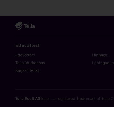
Ettevõttest
Ettevõttest
Hinnakiri
Telia ühiskonnas
Lepingud ja
Karjäär Telias
Telia Eesti AS
Telia is a registered Trademark of Telia