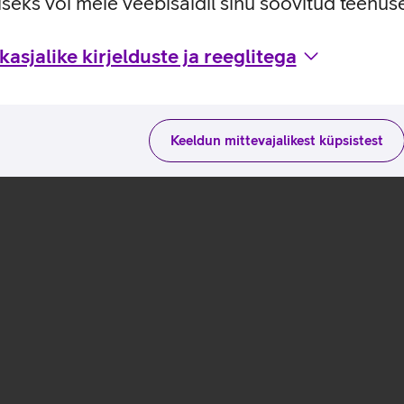
seks või meie veebisaidil sinu soovitud teenu
asjalike kirjelduste ja reeglitega
Keeldun mittevajalikest küpsistest