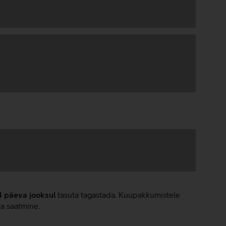
4 päeva jooksul
tasuta tagastada. Kuupakkumistele
ta saatmine.