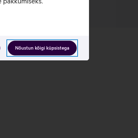
se pakkumiseks.
Nõustun kõigi küpsistega