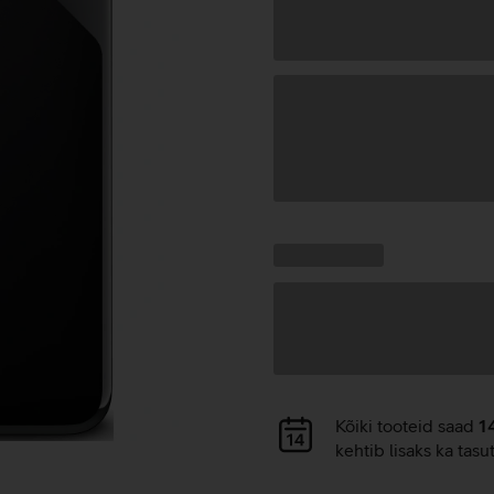
Andmete
laadimine
Kampaania
Andmete
pakkumised:
laadimine
Andmete
Kõiki tooteid saad
1
laadimine
kehtib lisaks ka tasu