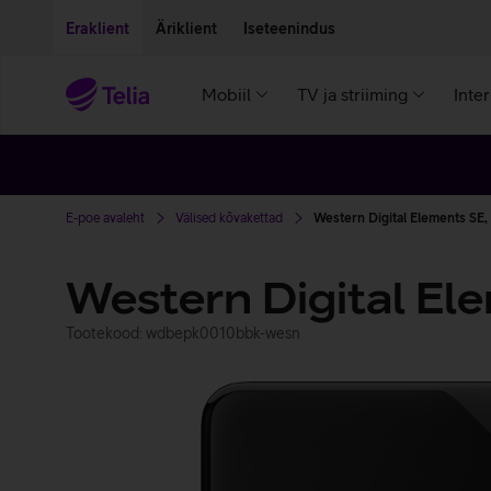
Liigu edasi põhisisu juurde
Ligipääsetavus
Eraklient
Äriklient
Iseteenindus
Mobiil
TV ja striiming
Inte
E-poe avaleht
Välised kõvakettad
Western Digital Elements SE,
Western Digital Ele
Tootekood: wdbepk0010bbk-wesn