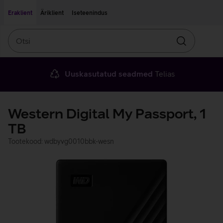
Liigu edasi põhisisu juurde
Ligipääsetavus
Eraklient
Äriklient
Iseteenindus
Otsi
Otsin
Uuskasutatud seadmed
Telias
Western Digital My Passport, 1
TB
Tootekood: wdbyvg0010bbk-wesn