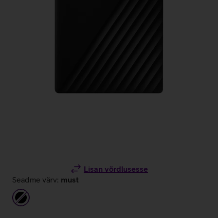
Lisan võrdlusesse
Seadme värv:
must
must