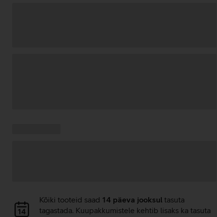
Andmete
laadimine
Kampaania
Andmete
pakkumised:
laadimine
Andmete
Kõiki tooteid saad
14 päeva jooksul
tasuta
laadimine
tagastada. Kuupakkumistele kehtib lisaks ka tasuta