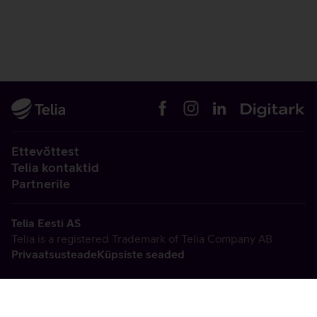
Ettevõttest
Telia kontaktid
Partnerile
Telia Eesti AS
Telia is a registered Trademark of Telia Company AB
Privaatsusteade
Küpsiste seaded