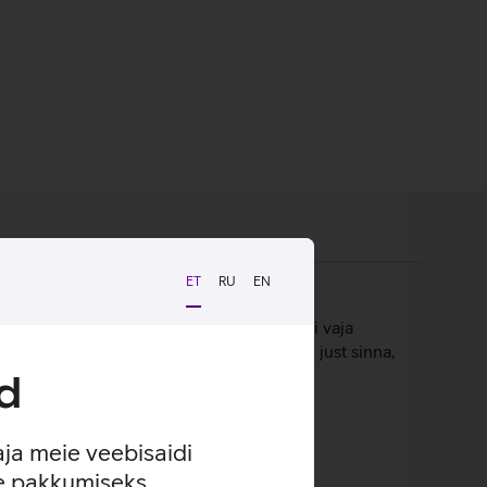
ET
RU
EN
obib kasutamiseks nii kodus kui kontoris. Ei vaja
kinnitused võimaldavad paigaldada switchi just sinna,
d
aja meie veebisaidi
se pakkumiseks.