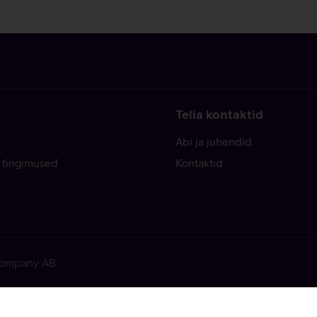
Telia kontaktid
Abi ja juhendid
 tingimused
Kontaktid
 Company AB