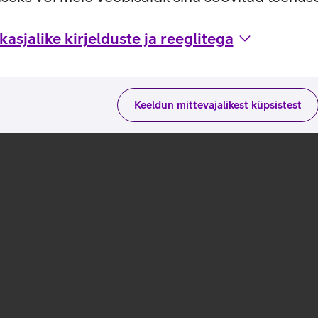
asjalike kirjelduste ja reeglitega
Keeldun mittevajalikest küpsistest