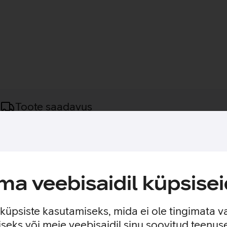
Toote saadavus
lge 5-pordine Gigabit switch. Väike, kerge, vaikne ja töökindel. S
ööramata otsaga võrgukaablit ja jagavad kiirust ühtlaselt. Seina
a veebisaidil küpsisei
e küpsiste kasutamiseks, mida ei ole tingimata v
seks või meie veebisaidil sinu soovitud teenu