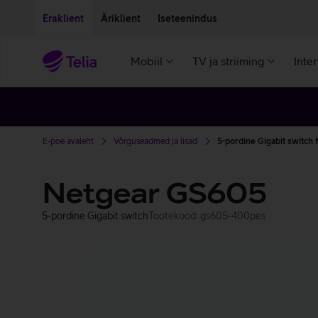
Liigu edasi põhisisu juurde
Ligipääsetavus
Eraklient
Äriklient
Iseteenindus
Mobiil
TV ja striiming
Inte
E-poe avaleht
Võrguseadmed ja lisad
5-pordine Gigabit switch
Netgear GS605
5-pordine Gigabit switch
Tootekood: gs605-400pes