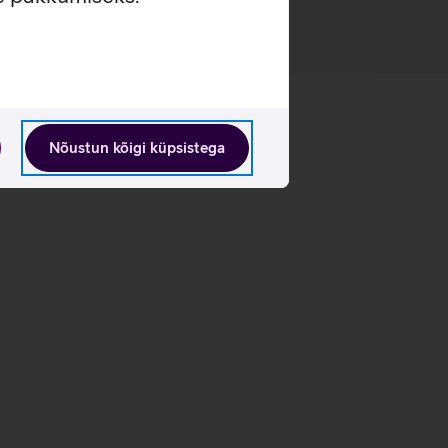
Nõustun kõigi küpsistega