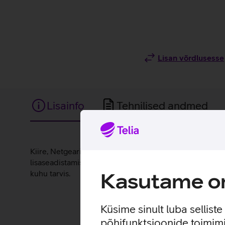
Lisan võrdlusesse
Lisainfo
Tehnilised andmed
Lisainfo
Kiire, Netgeari tuntud kvaliteedi ja stiilse disainiga va
lisaseadistamist, pordid tunnistavad nii pööratud kui p
kuhu tarvis.
Kasutame om
Küsime sinult luba sellist
põhifunktsioonide toimimi