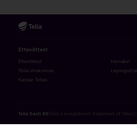
Ettevõttest
Ettevõttest
Hinnakiri
Telia ühiskonnas
Lepingud ja
Karjäär Telias
Telia Eesti AS
Telia is a registered Trademark of Telia