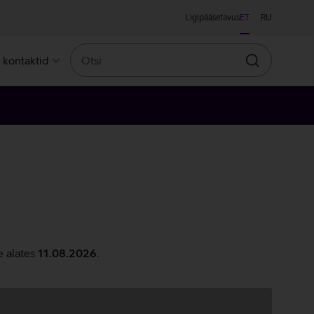
Ligipääsetavus
ET
RU
Otsi
a kontaktid
Otsin
e alates
11.08.2026
.