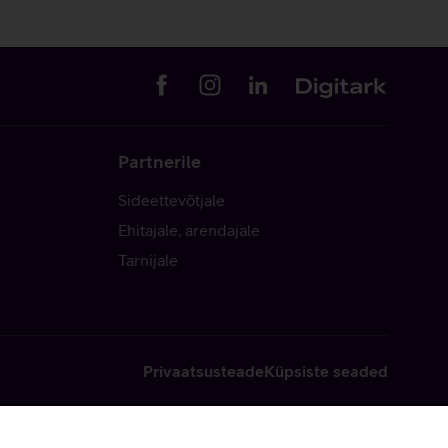
Partnerile
Sideettevõtjale
Ehitajale, arendajale
Tarnijale
Privaatsusteade
Küpsiste seaded