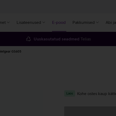
rnet
Lisateenused
E-pood
Pakkumised
Abi j
Uuskasutatud seadmed
Telias
 Netgear GS605
Kohe ostes kaup kätt
Laos