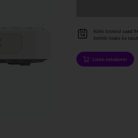
Andmete
laadimine
Andmete
Kõiki tooteid saad
1
laadimine
kehtib lisaks ka tasu
Lisan ostukorvi