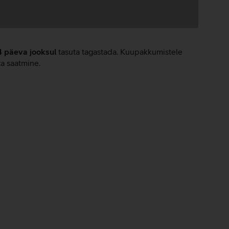
4 päeva jooksul
tasuta tagastada. Kuupakkumistele
ta saatmine.