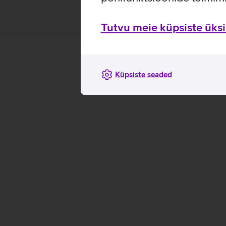
Tutvu meie küpsiste üksik
Küpsiste seaded