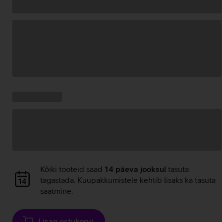
Andmete
laadimine
Kampaania
Andmete
pakkumised:
laadimine
Andmete
Kõiki tooteid saad
14 päeva jooksul
tasuta
laadimine
tagastada. Kuupakkumistele kehtib lisaks ka tasuta
saatmine.
Lisan ostukorvi