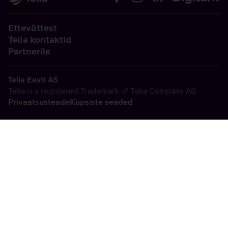
Ettevõttest
Telia kontaktid
Partnerile
Telia Eesti AS
Telia is a registered Trademark of Telia Company AB
Privaatsusteade
Küpsiste seaded