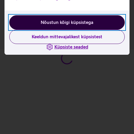
Kasulikud lingid
Tootja kasutusjuhend ruuterile ZTE MC888B_EST
Nõustun kõigi küpsistega
Keeldun mittevajalikest küpsistest
Küpsiste seaded