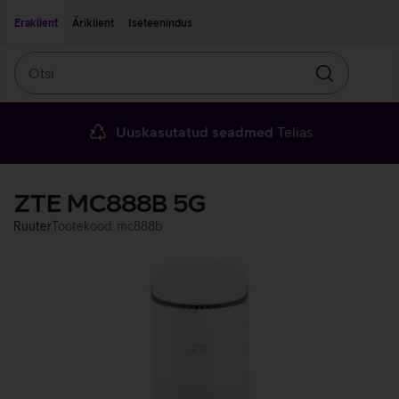
Liigu edasi põhisisu juurde
Ligipääsetavus
Eraklient
Äriklient
Iseteenindus
Otsi
Otsin
Uuskasutatud seadmed
Telias
ZTE MC888B 5G
Ruuter
Tootekood: mc888b