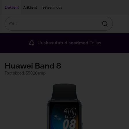
Liigu edasi põhisisu juurde
Ligipääsetavus
Eraklient
Äriklient
Iseteenindus
Otsi
Otsin
Uuskasutatud seadmed
Telias
Huawei Band 8
Tootekood: 55020amp