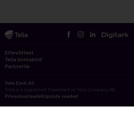
Ettevõttest
Telia kontaktid
Partnerile
Telia Eesti AS
Telia is a registered Trademark of Telia Company AB
Privaatsusteade
Küpsiste seaded