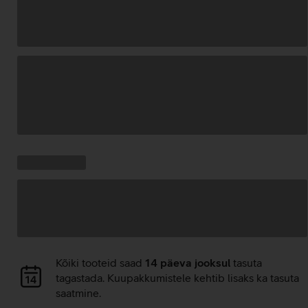
Andmete
laadimine
Kampaania
Andmete
pakkumised:
laadimine
Andmete
Kõiki tooteid saad
14 päeva jooksul
tasuta
laadimine
tagastada. Kuupakkumistele kehtib lisaks ka tasuta
saatmine.