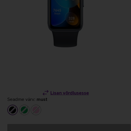
Lisan võrdlusesse
Seadme värv:
must
must
roheline
heleroosa