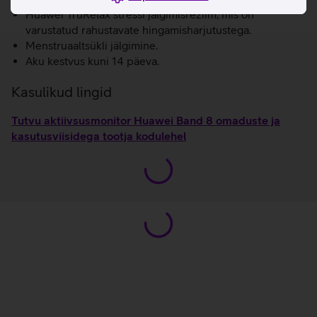
Huawei TruRelax stressi jälgimisrežiim, mis on
varustatud rahustavate hingamisharjutustega.
Menstruaaltsükli jälgimine.
Aku kestvus kuni 14 päeva.
Kasulikud lingid
Tutvu aktiivsusmonitor Huawei Band 8 omaduste ja
kasutusviisidega tootja kodulehel