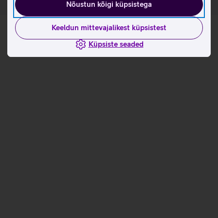
Nõustun kõigi küpsistega
Keeldun mittevajalikest küpsistest
Küpsiste seaded