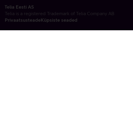
Telia Eesti AS
Telia is a registered Trademark of Telia Company AB
Privaatsusteade
Küpsiste seaded
Vabandame, tekkis
tehniline viga
tx:undefined:ut:null