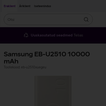
Liigu edasi põhisisu juurde
Ligipääsetavus
Eraklient
Äriklient
Iseteenindus
Otsi
Otsin
Uuskasutatud seadmed
Telias
Samsung EB-U2510 10000
mAh
Tootekood: eb-u2510xuegeu