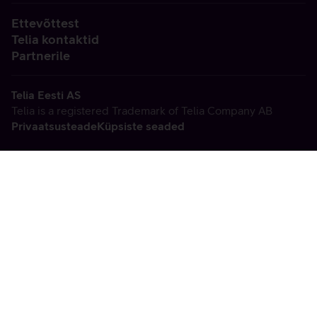
Ettevõttest
Telia kontaktid
Partnerile
Telia Eesti AS
Telia is a registered Trademark of Telia Company AB
Privaatsusteade
Küpsiste seaded