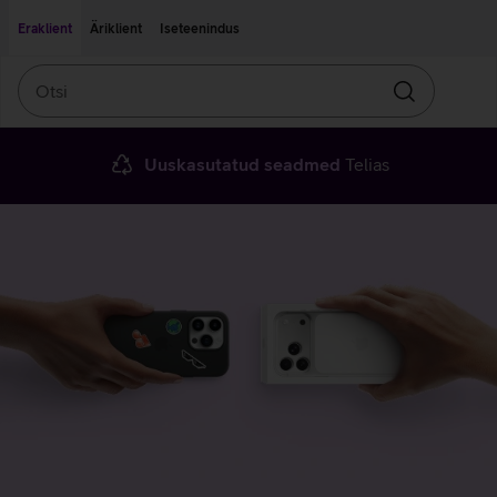
Liigu edasi põhisisu juurde
Ligipääsetavus
Eraklient
Äriklient
Iseteenindus
Otsi
Otsin
Uuskasutatud seadmed
Telias