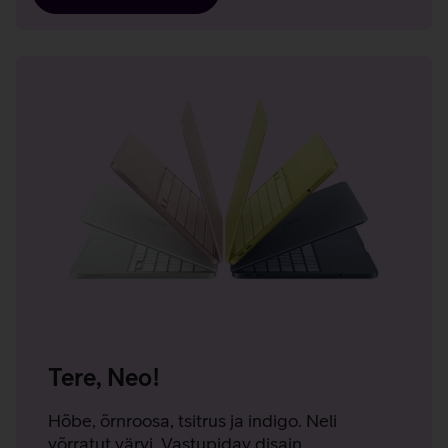
Tere, Neo!
Hõbe, õrnroosa, tsitrus ja indigo. Neli
võrratut värvi. Vastupidav disain.