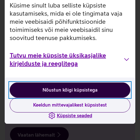
Küsime sinult luba selliste küpsiste
Vaatan lähemalt
kasutamiseks, mida ei ole tingimata vaja
meie veebisaidi põhifunktsioonide
toimimiseks või meie veebisaidil sinu
soovitud teenuse pakkumiseks.
Tutvu meie küpsiste üksikasjalike
kirjelduste ja reeglitega
Nõustun kõigi küpsistega
Puhas heli. Sujuv ühendus.
Keeldun mittevajalikest küpsistest
Apple AirPods 4 tõstab sinu kuulamiskogemuse
Küpsiste seaded
uuele tasemele.
Vaatan lähemalt