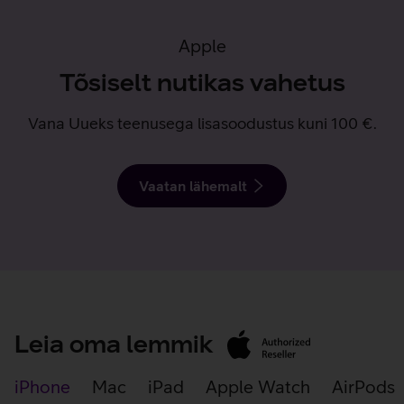
Apple
Tõsiselt nutikas vahetus
Vana Uueks teenusega lisasoodustus kuni 100 €.
Vaatan lähemalt
Leia oma lemmik
Apple
Authorized
Reseller
Apple
iPhone
Mac
iPad
Apple Watch
AirPods