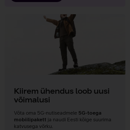
Soovitame
lisaks
Kiirem ühendus loob uusi
võimalusi
Võta oma 5G-nutiseadmele
5G-toega
mobiilipakett
ja naudi Eesti kõige suurima
katvusega võrku.