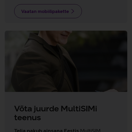
Vaatan mobiilipakette
Võta juurde MultiSIMi
teenus
Telia pakub ainsana Eestis
MultiSIM