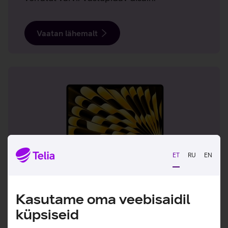
Vaatan lähemalt
ET
RU
EN
Kerge, võimas ja alati valmis
Kasutame oma veebisaidil
Avasta MacBook Air M5, mis aitab sul rohkem
küpsiseid
korda saata nii tööl, koolis kui ka liikvel olles.