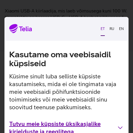
Lisainfo
Xiaomi USB-A kiirlaadija, mis laeb võimsusega kuni 100 W.
Komplektis on kaasas USB-C - USB-A kaabel pikkusega 1
meeter.
ET
RU
EN
Kasutame oma veebisaidil
küpsiseid
Küsime sinult luba selliste küpsiste
kasutamiseks, mida ei ole tingimata vaja
meie veebisaidi põhifunktsioonide
toimimiseks või meie veebisaidil sinu
soovitud teenuse pakkumiseks.
Tutvu meie küpsiste üksikasjalike
kirjelduste ja reeglitega