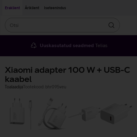
Liigu edasi põhisisu juurde
Ligipääsetavus
Eraklient
Äriklient
Iseteenindus
Otsi
Otsin
Uuskasutatud seadmed
Telias
Xiaomi adapter 100 W + USB-C
kaabel
Toalaadija
Tootekood: bhr095veu