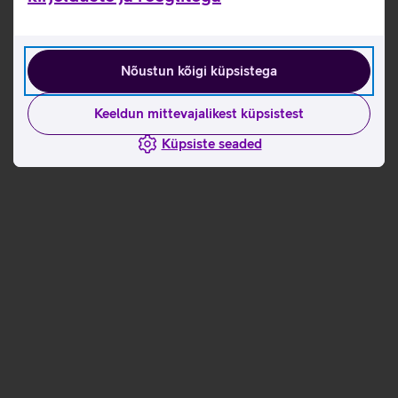
Nõustun kõigi küpsistega
Keeldun mittevajalikest küpsistest
Küpsiste seaded