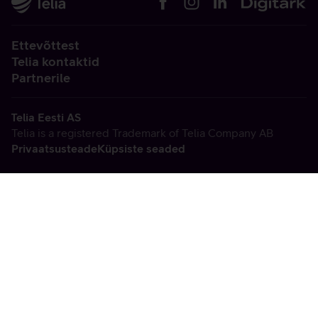
Ettevõttest
Telia kontaktid
Partnerile
Telia Eesti AS
Telia is a registered Trademark of Telia Company AB
Privaatsusteade
Küpsiste seaded