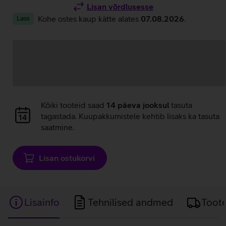
Lisan võrdlusesse
Kohe ostes kaup kätte alates
07.08.2026
.
Laos
Andmete
laadimine
Andmete
Kõiki tooteid saad
14 päeva jooksul
tasuta
laadimine
tagastada. Kuupakkumistele kehtib lisaks ka tasuta
saatmine.
Lisan ostukorvi
Lisainfo
Tehnilised andmed
Toot