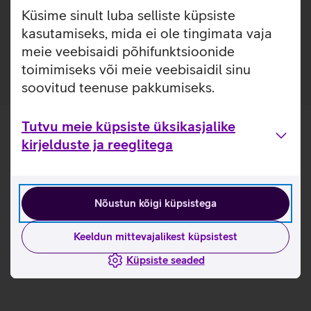
Lisainfo
Puro USB-C kaabel sobib kõigi USB-C pesaga seadmete
Küsime sinult luba selliste küpsiste
laadimiseks. Kaabel on valmistatud vedelast silikoonist
kasutamiseks, mida ei ole tingimata vaja
ning tänu sellele ei lähe see sõlme.
meie veebisaidi põhifunktsioonide
toimimiseks või meie veebisaidil sinu
soovitud teenuse pakkumiseks.
Tutvu meie küpsiste üksikasjalike
kirjelduste ja reeglitega
Nõustun kõigi küpsistega
Keeldun mittevajalikest küpsistest
Küpsiste seaded