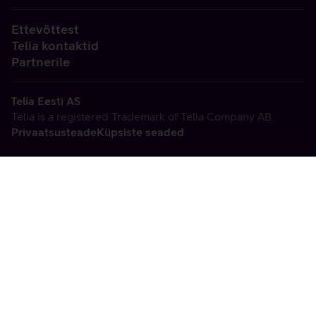
Ettevõttest
Telia kontaktid
Partnerile
Telia Eesti AS
Telia is a registered Trademark of Telia Company AB
Privaatsusteade
Küpsiste seaded