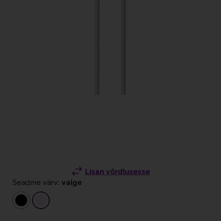
Lisan võrdlusesse
Seadme värv:
valge
must
valge