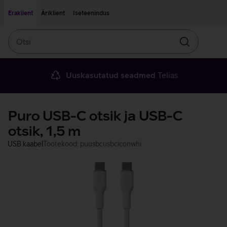
Liigu edasi põhisisu juurde
Ligipääsetavus
Eraklient
Äriklient
Iseteenindus
Otsi
Otsin
Uuskasutatud seadmed
Telias
Puro USB-C otsik ja USB-C
otsik, 1,5 m
USB kaabel
Tootekood: puusbcusbciconwhi