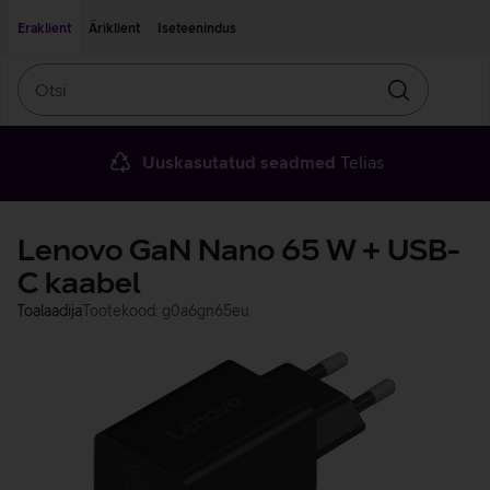
Liigu edasi põhisisu juurde
Ligipääsetavus
Eraklient
Äriklient
Iseteenindus
Otsi
Otsin
Uuskasutatud seadmed
Telias
Lenovo GaN Nano 65 W + USB-
C kaabel
Toalaadija
Tootekood: g0a6gn65eu