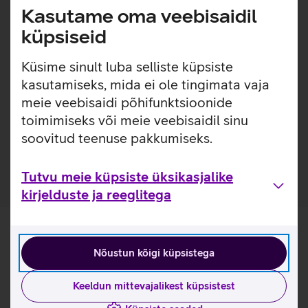
nutitelefonidest kuni sülearvutiteni välja. USB-C tugi
Kasutame oma veebisaidil
kohandab automaatselt väljundvõimsust vastavalt seadme
küpsiseid
energiavajadustele, tagades nii optimaalse efektiivsuse kui
ka ohutuse. Laadija kompaktne ja kerge disain tagab
Küsime sinult luba selliste küpsiste
maksimaalse mugavuse kaasaskandmisel.
kasutamiseks, mida ei ole tingimata vaja
Kasulikud lingid
meie veebisaidi põhifunktsioonide
toimimiseks või meie veebisaidil sinu
Tutvu Lenovo 65 W GaN Nano laadija omaduste ja
soovitud teenuse pakkumiseks.
kasutusviisidega tootja kodulehel
Tutvu meie küpsiste üksikasjalike
kirjelduste ja reeglitega
Nõustun kõigi küpsistega
Keeldun mittevajalikest küpsistest