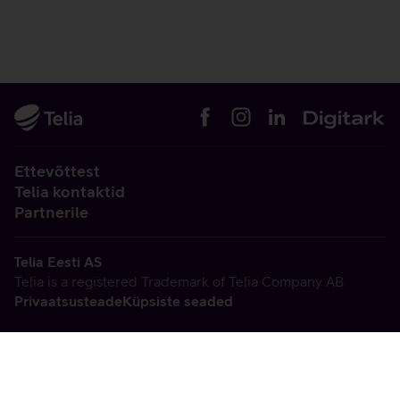
Ettevõttest
Telia kontaktid
Partnerile
Telia Eesti AS
Telia is a registered Trademark of Telia Company AB
Privaatsusteade
Küpsiste seaded