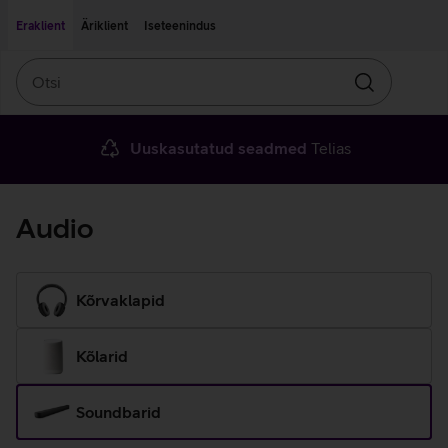
Liigu edasi põhisisu juurde
Ligipääsetavus
Eraklient
Äriklient
Iseteenindus
Otsi
Otsin
Uuskasutatud seadmed
Telias
Audio
Kõrvaklapid
Kõlarid
Soundbarid