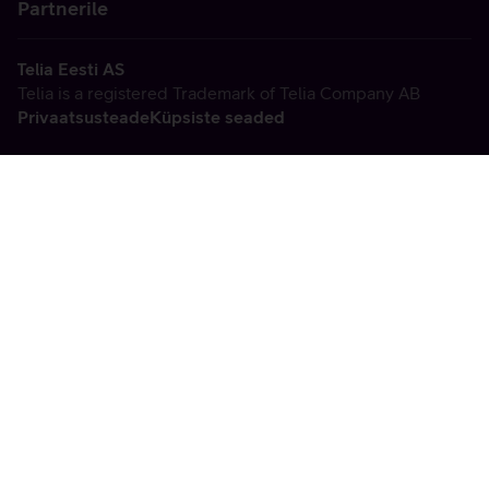
Partnerile
Telia Eesti AS
Telia is a registered Trademark of Telia Company AB
Privaatsusteade
Küpsiste seaded
Vabandame, tekkis
tehniline viga