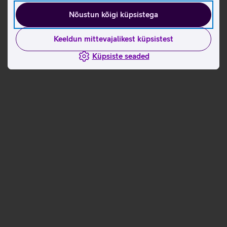
Nõustun kõigi küpsistega
Keeldun mittevajalikest küpsistest
Küpsiste seaded
Andmete
Andmete
laadimine
laadimine