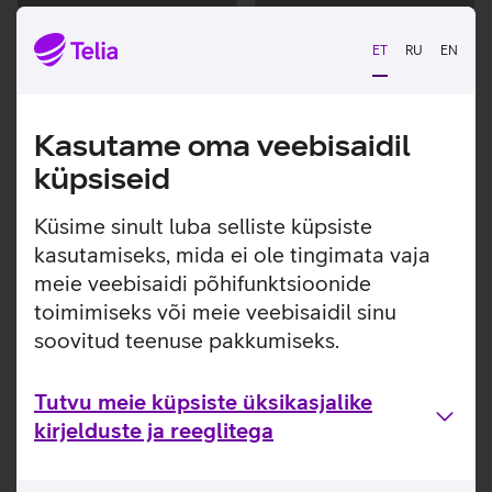
Andmete
Andmete
laadimine
laadimine
ET
RU
EN
Kasutame oma veebisaidil
küpsiseid
Küsime sinult luba selliste küpsiste
kasutamiseks, mida ei ole tingimata vaja
meie veebisaidi põhifunktsioonide
toimimiseks või meie veebisaidil sinu
soovitud teenuse pakkumiseks.
Tutvu meie küpsiste üksikasjalike
kirjelduste ja reeglitega