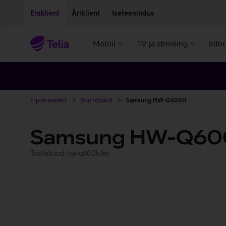
Liigu edasi põhisisu juurde
Ligipääsetavus
Eraklient
Äriklient
Iseteenindus
Mobiil
TV ja striiming
Inte
E-poe avaleht
Soundbarid
Samsung HW-Q600H
Samsung HW-Q6
Tootekood: hw-q600h/en