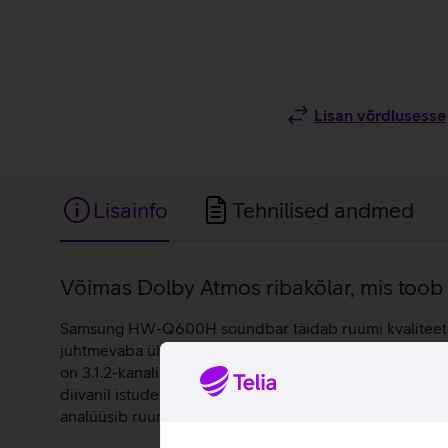
Lisan võrdlusesse
Lisainfo
Tehnilised andmed
Lisainfo
Võimas Dolby Atmos ribakõlar, mis toob si
Samsung HW-Q600H soundbar täidab ruumi kvaliteetse h
juhtmevaba ühenduse loomiseks WiFi või Bluetooth ühe
on 3.1.2-kanaline heli, mis saavutab liikuva heli ning 
diivanil istudes end igati kaasahaaratuna. SpaceFit Sou
analüüsib ruumi, kalibreerides helisid nii, et need sobik