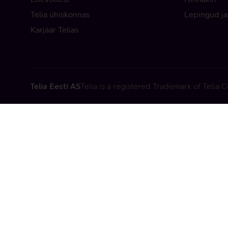
Telia ühiskonnas
Lepingud ja
Karjäär Telias
Telia Eesti AS
Telia is a registered Trademark of Telia
Vabandame, t