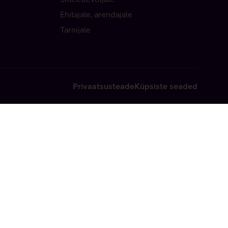
Ehitajale, arendajale
Tarnijale
Privaatsusteade
Küpsiste seaded