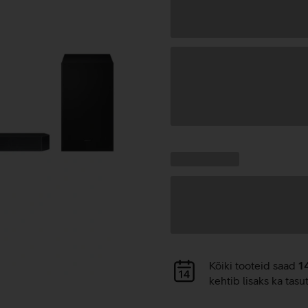
Andmete
laadimine
Kampaania
Andmete
pakkumised:
laadimine
Andmete
Kõiki tooteid saad
1
laadimine
kehtib lisaks ka tasu