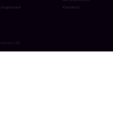
 tingimused
Kontaktid
 Company AB
ekkis