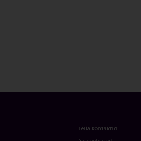
Telia kontaktid
Abi ja juhendid