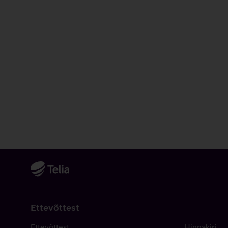
Ettevõttest
Ettevõttest
Hinnakiri