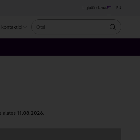
Ligipääsetavus
ET
RU
Otsi
a kontaktid
Otsin
e alates
11.08.2026
.