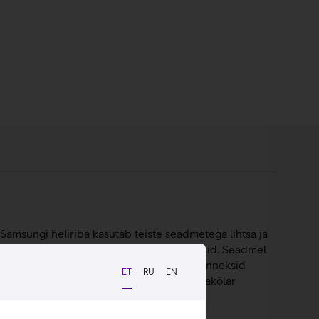
msungi heliriba kasutab teiste seadmetega lihtsa ja
loovad nad üheskoos kõikehõlmavaid helisid. Seadmel
Atmos helivorming loob kodus 3D heli, et tunneksid
ET
RU
EN
sahaarav, sest see on ruumi sobitatud. Ribakõlar