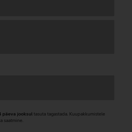
4 päeva jooksul
tasuta tagastada. Kuupakkumistele
ta saatmine.