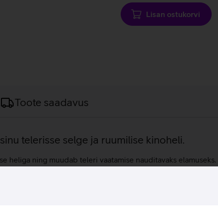
Lisan ostukorvi
Toote saadavus
nu telerisse selge ja ruumilise kinoheli.
eliga ning muudab teleri vaatamise nauditavaks elamuseks. Sa
ndust. Ribakõlar sünkroniseerub Samsungi teleriga, mistõttu 
pakub seeläbi teleri vaatajaile kütkestavat meelelahutust. Dolby 
nd Pro funktsiooniga on seadmest kostuv heli alati puhas ja kaa
sid ideaalselt.