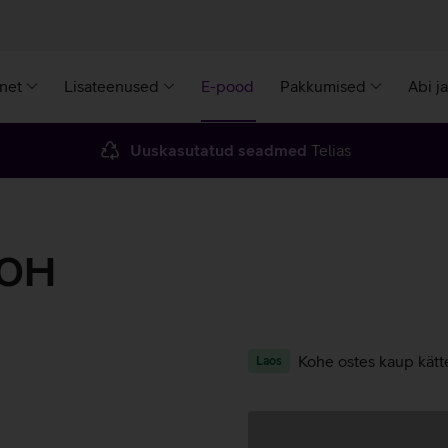
rnet
Lisateenused
E-pood
Pakkumised
Abi j
Uuskasutatud seadmed
Telias
00H
Kohe ostes kaup kätt
Laos