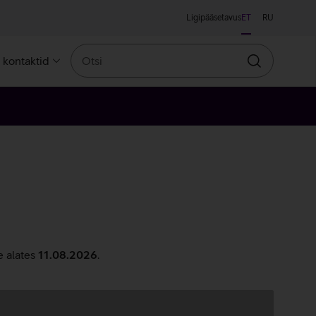
Ligipääsetavus
ET
RU
Otsi
a kontaktid
Otsin
e alates
11.08.2026
.