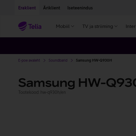
Liigu edasi põhisisu juurde
Ligipääsetavus
Eraklient
Äriklient
Iseteenindus
Mobiil
TV ja striiming
Inte
E-poe avaleht
Soundbarid
Samsung HW-Q930H
Samsung HW-Q93
Tootekood: hw-q930h/en