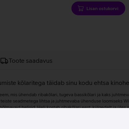
Lisan ostukorvi
Toote saadavus
umiste kõlaritega täidab sinu kodu ehtsa kinohe
, mis ühendab ribakõlari, tugeva bassikõlari ja kaks juhtmevaba
ab teiste seadmetega lihtsa ja juhtmevaba ühenduse loomiseks W
õlmavaid helisid. Heli kostab ribakõlari eest, külgedelt ja üle
umiline helipilt, mis muudab filmid, sarjad ja mängud elavamaks.
muudab vaatamiskogemuse oluliselt kaasahaaravamaks, justkui v
nalüüsib ruumi ja kalibreerib heliseadeid automaatselt, et pakkud