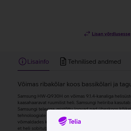
Lisan võrdlusesse
Lisainfo
Tehnilised andmed
Lisainfo
Võimas ribakõlar koos bassikõlari ja tag
Samsung HW‑Q930H on võimas 9.1.4‑kanaliga helisüsteem
kaasahaaravat ruumilist heli. Samsungi heliriba kasut
Samsungi teleriga, mistõttu loovad nad üheskoos kõikeh
tehnoloogiale ka teleri kõlaritest. Nii tekib lai ja ru
võimaldades kuulda detaile enda kohal ja ümber. See 
et heli sobitub täpselt sinu ruumi akustikaga. Heliriba a