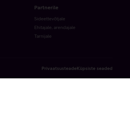
Partnerile
Sideettevõtjale
Ehitajale, arendajale
Tarnijale
Privaatsusteade
Küpsiste seaded