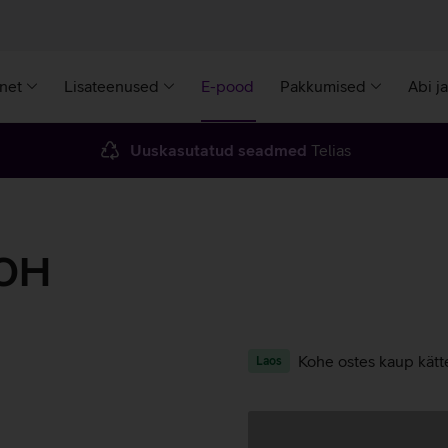
rnet
Lisateenused
E-pood
Pakkumised
Abi j
Uuskasutatud seadmed
Telias
0H
Kohe ostes kaup kätt
Laos