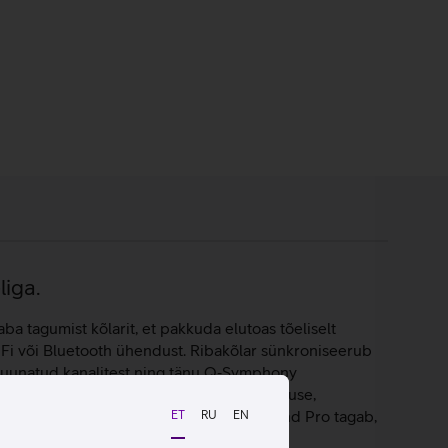
liga.
 tagumist kõlarit, et pakkuda elutoas tõeliselt
iFi või Bluetooth ühendust. Ribakõlar sünkroniseerub
s suunatud kanalitest ning tänu Q‑Symphony
 Dolby Atmos loob kodus ehtsa 3D‑helikogemuse,
iibiksid sündmuste keskel. SpaceFit Sound Pro tagab,
ET
RU
EN
a alati puhast, tasakaalus ja selget heli.