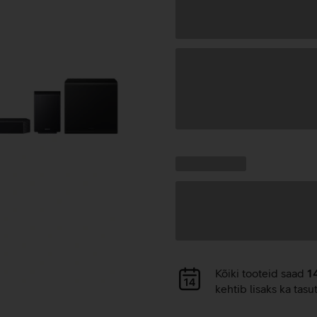
Andmete
laadimine
Kampaania
Andmete
pakkumised:
laadimine
Andmete
Kõiki tooteid saad
1
laadimine
kehtib lisaks ka tasu