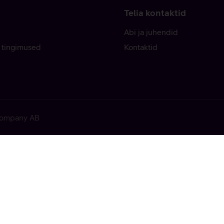
Telia kontaktid
Abi ja juhendid
 tingimused
Kontaktid
 Company AB