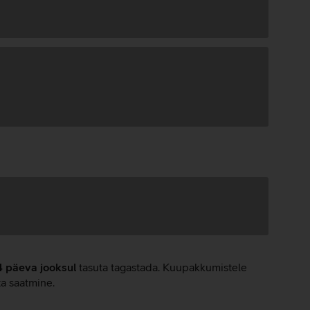
4 päeva jooksul
tasuta tagastada. Kuupakkumistele
ta saatmine.