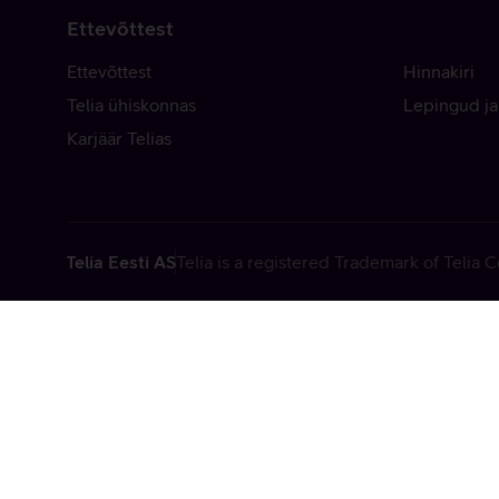
Ettevõttest
Ettevõttest
Hinnakiri
Telia ühiskonnas
Lepingud ja
Karjäär Telias
Telia Eesti AS
Telia is a registered Trademark of Telia