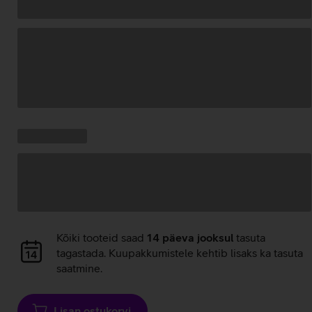
Andmete
laadimine
Kampaania
Andmete
pakkumised:
laadimine
Andmete
Kõiki tooteid saad
14 päeva jooksul
tasuta
laadimine
tagastada. Kuupakkumistele kehtib lisaks ka tasuta
saatmine.
Lisan ostukorvi