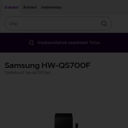
Liigu edasi põhisisu juurde
Ligipääsetavus
Eraklient
Äriklient
Iseteenindus
Otsi
Otsin
Uuskasutatud seadmed
Telias
Samsung HW-QS700F
Tootekood: hw-qs700f/en