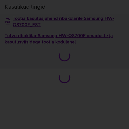
Kasulikud lingid
Tootja kasutusjuhend ribakõlarile Samsung HW-
QS700F_EST
Tutvu ribakõlar Samsung HW-QS700F omaduste ja
kasutusviisidega tootja kodulehel