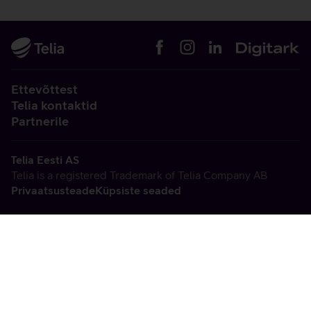
Ettevõttest
Telia kontaktid
Partnerile
Telia Eesti AS
Telia is a registered Trademark of Telia Company AB
Privaatsusteade
Küpsiste seaded