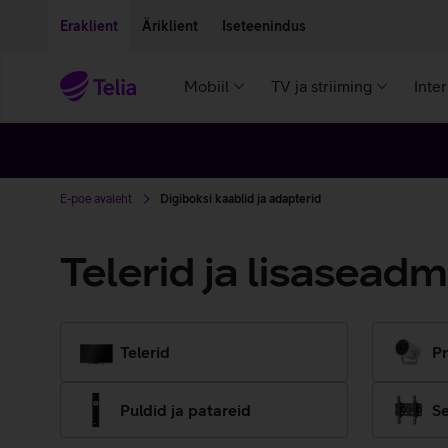
Liigu edasi põhisisu juurde
Ligipääsetavus
Eraklient
Äriklient
Iseteenindus
Mobiil
TV ja striiming
Inte
E-poe avaleht
Digiboksi kaablid ja adapterid
Telerid ja lisasead
Telerid
Pr
Puldid ja patareid
Se