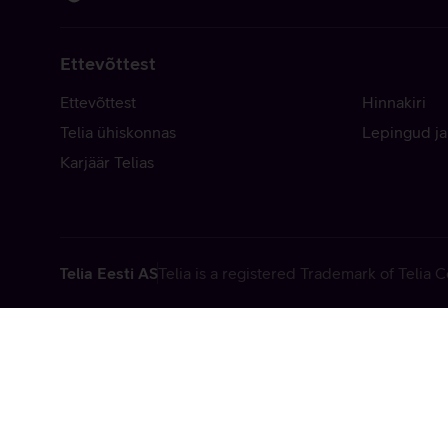
Ettevõttest
Ettevõttest
Hinnakiri
Telia ühiskonnas
Lepingud ja
Karjäär Telias
Telia Eesti AS
Telia is a registered Trademark of Telia