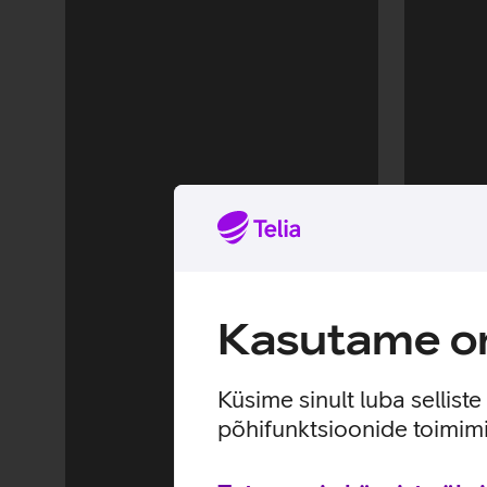
Kasutame om
Küsime sinult luba sellist
põhifunktsioonide toimimi