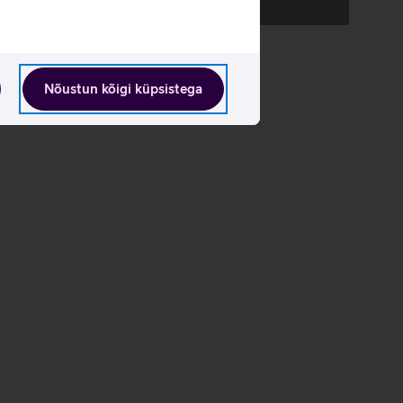
Andmete
laadimine
Nõustun kõigi küpsistega