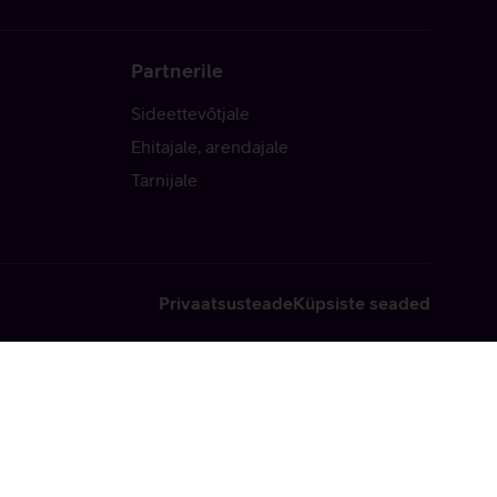
Partnerile
Sideettevõtjale
Ehitajale, arendajale
Tarnijale
Privaatsusteade
Küpsiste seaded