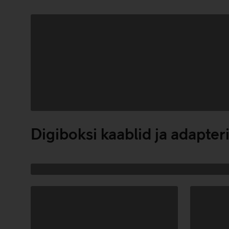
Andmete
laadimine
Digiboksi kaablid ja adapter
Andmete
laadimine