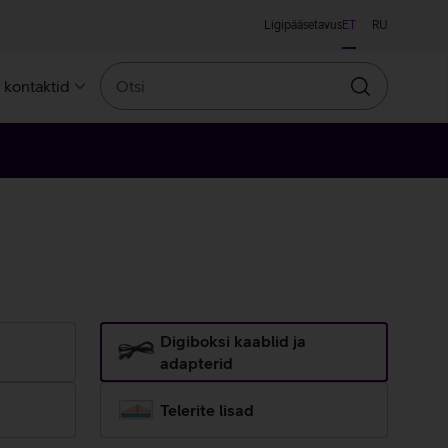
Ligipääsetavus
ET
RU
Otsi
a kontaktid
Otsin
Digiboksi kaablid ja
adapterid
Telerite lisad