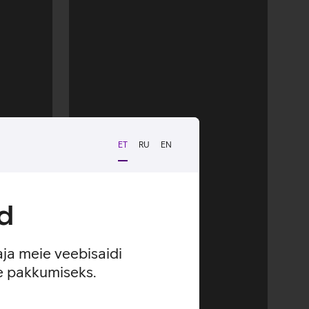
ET
RU
EN
d
aja meie veebisaidi
se pakkumiseks.