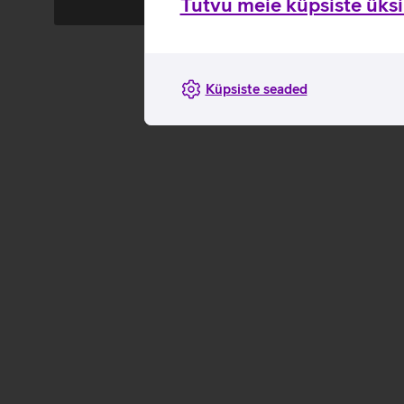
Tutvu meie küpsiste üksik
Andmete
Andmete
laadimine
laadimine
Küpsiste seaded