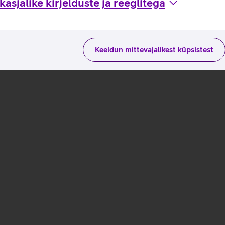
asjalike kirjelduste ja reeglitega
Andmete
laadimine
Keeldun mittevajalikest küpsistest