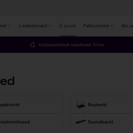
rnet
Lisateenused
E-pood
Pakkumised
Abi j
Uuskasutatud seadmed
Telias
med
ojektorid
Ruuterid
inakinnitused
Soundbarid