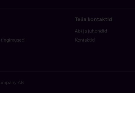
Telia kontaktid
Abi ja juhendid
 tingimused
Kontaktid
 Company AB