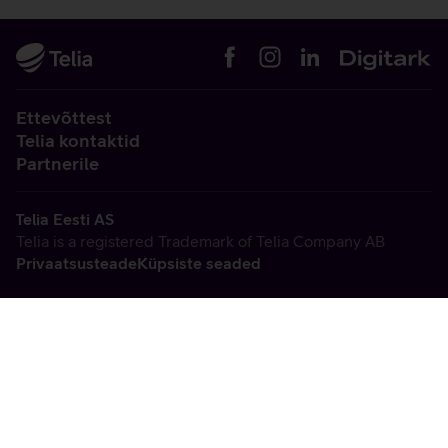
Ettevõttest
Telia kontaktid
Partnerile
Telia Eesti AS
Telia is a registered Trademark of Telia Company AB
Privaatsusteade
Küpsiste seaded