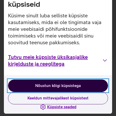
otsad, lühem pikkus jne, mille kõigi koostoime tulemusena
küpsiseid
on häirete tekkimise tõenäosus viidud miinimumini.
Goobay Premium HDMI kaabel on just sellisteks
Küsime sinult luba selliste küpsiste
puhkudeks toodetud ning võib olla heaks abivahendiks,
kasutamiseks, mida ei ole tingimata vaja
kui koged 4K digiboksi ja 4K teleri vahelises koostöös
meie veebisaidi põhifunktsioonide
probleeme. Kaabel vastab standardile/versioonile HDMI
2.0a.
toimimiseks või meie veebisaidil sinu
soovitud teenuse pakkumiseks.
Tutvu meie küpsiste üksikasjalike
kirjelduste ja reeglitega
Nõustun kõigi küpsistega
Keeldun mittevajalikest küpsistest
Küpsiste seaded