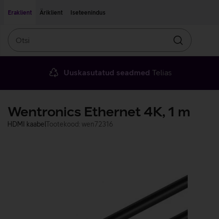
Liigu edasi põhisisu juurde
Ligipääsetavus
Eraklient
Äriklient
Iseteenindus
Otsi
Otsin
Uuskasutatud seadmed
Telias
Wentronics Ethernet 4K, 1 m
HDMI kaabel
Tootekood: wen72316