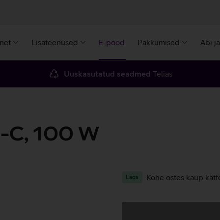
rnet
Lisateenused
E-pood
Pakkumised
Abi j
Uuskasutatud seadmed
Telias
-C, 100 W
Kohe ostes kaup kätt
Laos