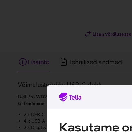
Lisan võrdlusesse
Lisainfo
Tehnilised andmed
Lisainfo
Võimalusterohke USB-C dokk.
Dell Pro WD25 USB-C dokiga saab sülearvutit kerge va
kiirlaadimine.
2 x USB-C
4 x USB-A 3.2
Kasutame om
2 x DisplayPort