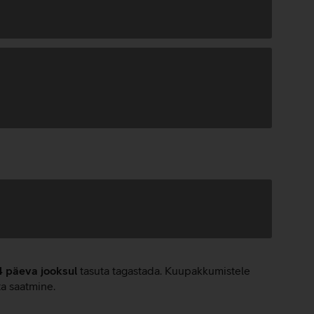
4 päeva jooksul
tasuta tagastada. Kuupakkumistele
ta saatmine.