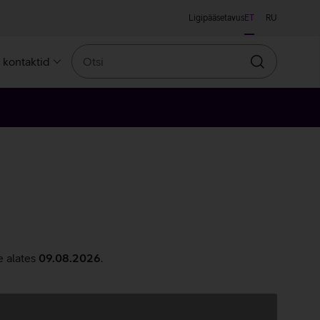
Ligipääsetavus
ET
RU
Otsi
a kontaktid
Otsin
e alates
09.08.2026
.