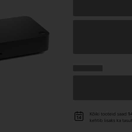
Andmete
laadimine
Kampaania
Andmete
pakkumised:
laadimine
Andmete
Kõiki tooteid saad
1
laadimine
kehtib lisaks ka tasu