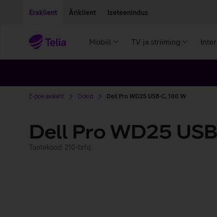
Liigu edasi põhisisu juurde
Ligipääsetavus
Eraklient
Äriklient
Iseteenindus
Mobiil
TV ja striiming
Inte
E-poe avaleht
Dokid
Dell Pro WD25 USB-C, 100 W
Dell Pro WD25 USB
Tootekood: 210-brfq