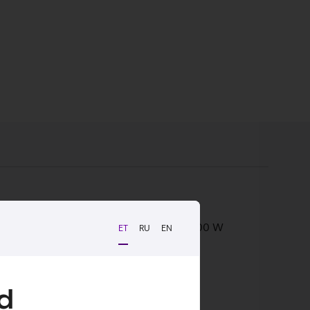
ga mitu välist seadet. Toetatud on kuni 100 W
ET
RU
EN
d