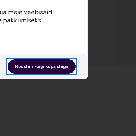
aja meie veebisaidi
se pakkumiseks.
Nõustun kõigi küpsistega