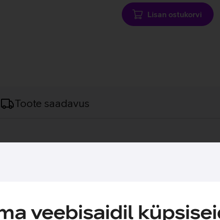
Lisan ostukorvi
Toote saadavus
evaga laadida ning ühendada vaid ühte kaablit kasutades korra
a veebisaidil küpsisei