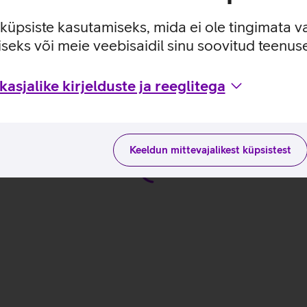
e küpsiste kasutamiseks, mida ei ole tingimata v
seks või meie veebisaidil sinu soovitud teenu
ega tootja kodulehel
asjalike kirjelduste ja reeglitega
Keeldun mittevajalikest küpsistest