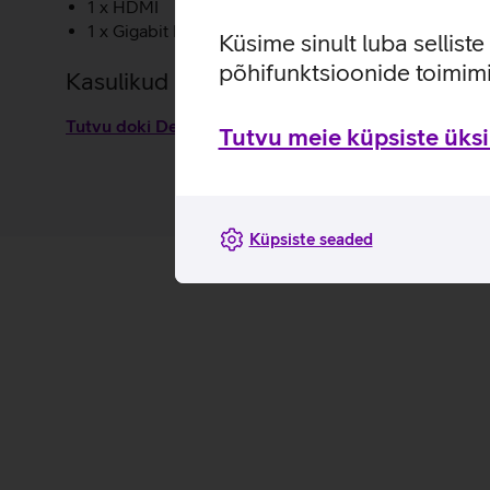
1 x HDMI
1 x Gigabit Ethernet RJ-45
Küsime sinult luba sellist
põhifunktsioonide toimimi
Kasulikud lingid
Tutvu doki Dell Pro WD25 omaduste ja kasutusviisid
Tutvu meie küpsiste üksik
Küpsiste seaded