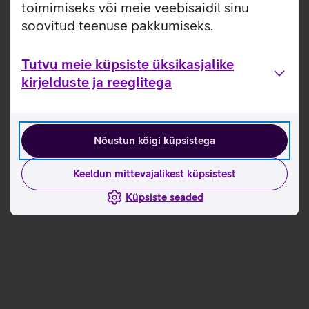
toimimiseks või meie veebisaidil sinu
soovitud teenuse pakkumiseks.
Tutvu meie küpsiste üksikasjalike
kirjelduste ja reeglitega
Nõustun kõigi küpsistega
Keeldun mittevajalikest küpsistest
Küpsiste seaded