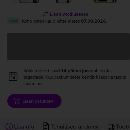
Lisan võrdlusesse
Kohe ostes kaup kätte alates
07.08.2026
.
Laos
Andmete
laadimine
Andmete
Kõiki tooteid saad
14 päeva jooksul
tasuta
laadimine
tagastada. Kuupakkumistele kehtib lisaks ka tasuta
saatmine.
Lisan ostukorvi
Lisainfo
Tehnilised andmed
Toot