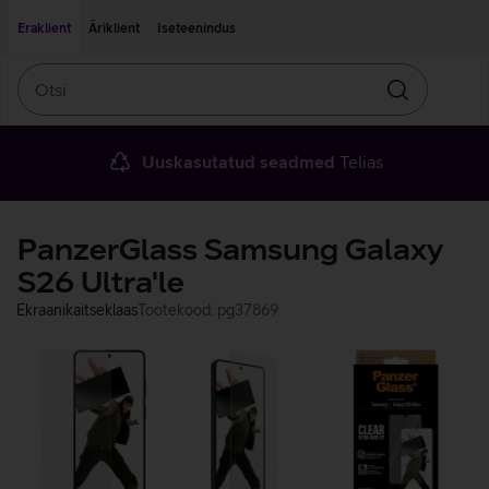
Liigu edasi põhisisu juurde
Ligipääsetavus
Eraklient
Äriklient
Iseteenindus
Otsi
Otsin
Uuskasutatud seadmed
Telias
PanzerGlass Samsung Galaxy
S26 Ultra'le
Ekraanikaitseklaas
Tootekood: pg37869