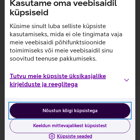
Kasutame oma veebisaidil
Kaitseklaas on kriimustustele 3x vastupidavam, kui
küpsiseid
eelneva generatsiooni PanzerGlass kaitseklaasid.
(Eelnev generatsioon - 2024 aastal välja tulnud
Küsime sinult luba selliste küpsiste
PanzerGlass kaitseklaasid).
kasutamiseks, mida ei ole tingimata vaja
Pakendis on kaasas raam, mis teeb koduse kaitseklaasi
meie veebisaidi põhifunktsioonide
paigalduse mugavamaks. Paigaldusraam on valmistatud
toimimiseks või meie veebisaidil sinu
100% taaskasutatud plastikust.
Kaitseklaas on valmistatud 60% taaskasutatud klaasist.
soovitud teenuse pakkumiseks.
Tutvu meie küpsiste üksikasjalike
kirjelduste ja reeglitega
Nõustun kõigi küpsistega
Keeldun mittevajalikest küpsistest
Küpsiste seaded