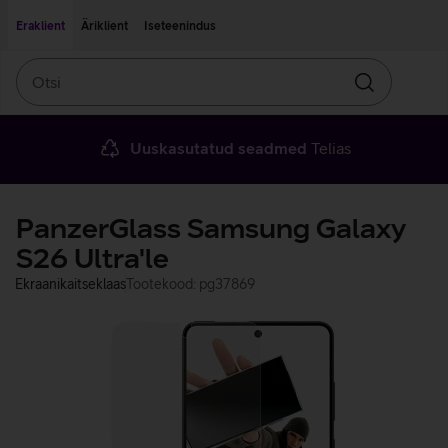
Liigu edasi põhisisu juurde
Ligipääsetavus
Eraklient
Äriklient
Iseteenindus
Otsi
Otsin
Uuskasutatud seadmed
Telias
PanzerGlass Samsung Galaxy
S26 Ultra'le
Ekraanikaitseklaas
Tootekood: pg37869