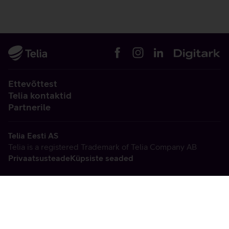
Ettevõttest
Telia kontaktid
Partnerile
Telia Eesti AS
Telia is a registered Trademark of Telia Company AB
Privaatsusteade
Küpsiste seaded