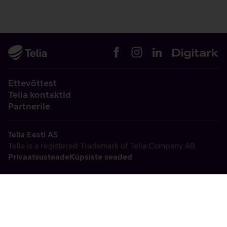
Ettevõttest
Telia kontaktid
Partnerile
Telia Eesti AS
Telia is a registered Trademark of Telia Company AB
Privaatsusteade
Küpsiste seaded