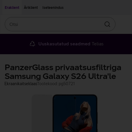
Liigu edasi põhisisu juurde
Ligipääsetavus
Eraklient
Äriklient
Iseteenindus
Otsi
Otsin
Uuskasutatud seadmed
Telias
PanzerGlass privaatsusfiltriga
Samsung Galaxy S26 Ultra'le
Ekraanikaitseklaas
Tootekood: pg50721