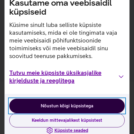
Kasutame oma veebisaidil
Kaitseklaas on kriimustustele 3x vastupidavam, kui
küpsiseid
eelneva generatsiooni PanzerGlass kaitseklaasid.
(Eelnev generatsioon - 2024 aastal välja tulnud
Küsime sinult luba selliste küpsiste
PanzerGlass kaitseklaasid).
kasutamiseks, mida ei ole tingimata vaja
Pakendis on kaasas raam, mis teeb koduse kaitseklaasi
meie veebisaidi põhifunktsioonide
paigalduse mugavamaks. Paigaldusraam on valmistatud
toimimiseks või meie veebisaidil sinu
100% taaskasutatud plastikust.
Kaitseklaas on valmistatud 60% taaskasutatud klaasist.
soovitud teenuse pakkumiseks.
Tutvu meie küpsiste üksikasjalike
kirjelduste ja reeglitega
Nõustun kõigi küpsistega
Keeldun mittevajalikest küpsistest
Küpsiste seaded