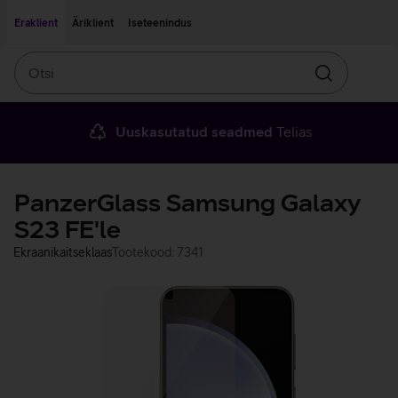
Liigu edasi põhisisu juurde
Ligipääsetavus
Eraklient
Äriklient
Iseteenindus
Otsi
Otsin
Uuskasutatud seadmed
Telias
PanzerGlass Samsung Galaxy
S23 FE'le
Ekraanikaitseklaas
Tootekood: 7341