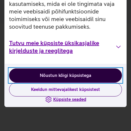
kasutamiseks, mida ei ole tingimata vaja
meie veebisaidi põhifunktsioonide
toimimiseks või meie veebisaidil sinu
soovitud teenuse pakkumiseks.
Tutvu meie küpsiste üksikasjalike
kirjelduste ja reeglitega
Nõustun kõigi küpsistega
Keeldun mittevajalikest küpsistest
Küpsiste seaded