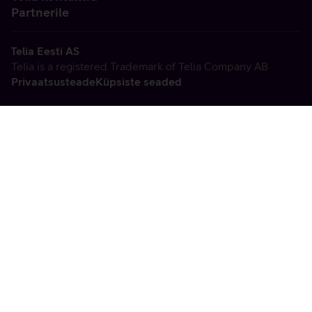
Partnerile
Telia Eesti AS
Telia is a registered Trademark of Telia Company AB
Privaatsusteade
Küpsiste seaded
Vabandame, tekkis
tehniline viga