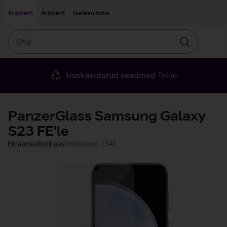
Liigu edasi põhisisu juurde
Ligipääsetavus
Eraklient
Äriklient
Iseteenindus
Otsi
Otsin
Uuskasutatud seadmed
Telias
PanzerGlass Samsung Galaxy
S23 FE'le
Ekraanikaitseklaas
Tootekood: 7341