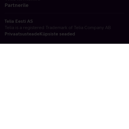
Partnerile
Telia Eesti AS
Telia is a registered Trademark of Telia Company AB
Privaatsusteade
Küpsiste seaded
Vabandame, tekkis
tehniline viga