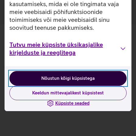
kasutamiseks, mida ei ole tingimata vaja
meie veebisaidi põhifunktsioonide
toimimiseks või meie veebisaidil sinu
soovitud teenuse pakkumiseks.
Tutvu meie küpsiste üksikasjalike
kirjelduste ja reeglitega
Nõustun kõigi küpsistega
Keeldun mittevajalikest küpsistest
Küpsiste seaded