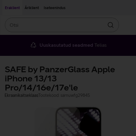
Liigu edasi põhisisu juurde
Ligipääsetavus
Eraklient
Äriklient
Iseteenindus
Otsi
Otsin
Uuskasutatud seadmed
Telias
SAFE by PanzerGlass Apple
iPhone 13/13
Pro/14/16e/17e'le
Ekraanikaitseklaas
Tootekood: sarnuwfg29845