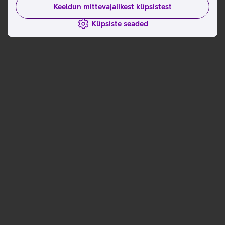
Keeldun mittevajalikest küpsistest
Küpsiste seaded