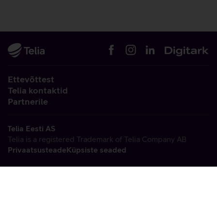
Ettevõttest
Telia kontaktid
Partnerile
Telia Eesti AS
Telia is a registered Trademark of Telia Company AB
Privaatsusteade
Küpsiste seaded