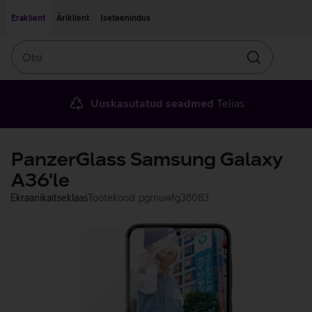
Liigu edasi põhisisu juurde
Ligipääsetavus
Eraklient
Äriklient
Iseteenindus
Otsi
Otsin
Uuskasutatud seadmed
Telias
PanzerGlass Samsung Galaxy
A36'le
Ekraanikaitseklaas
Tootekood: pgrnuwfg38083