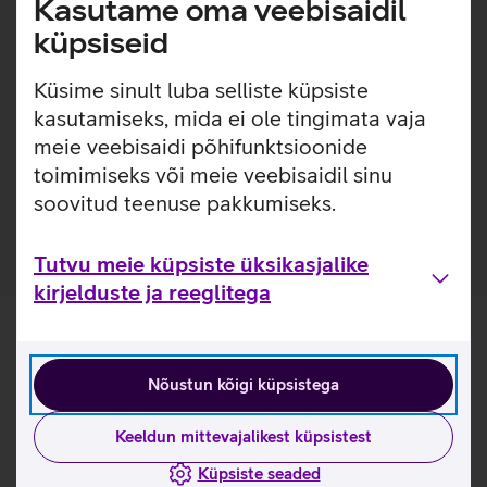
Kasutame oma veebisaidil
Kaitseklaas on kriimustustele 3x vastupidavam, kui
küpsiseid
eelneva generatsiooni PanzerGlass kaitseklaasid.
(Eelnev generatsioon - 2024. aastal välja tulnud
Küsime sinult luba selliste küpsiste
PanzerGlass kaitseklaasid).
kasutamiseks, mida ei ole tingimata vaja
Pakendis on kaasas raam, mis teeb koduse kaitseklaasi
meie veebisaidi põhifunktsioonide
paigalduse mugavamaks. Paigaldusraam on valmistatud
toimimiseks või meie veebisaidil sinu
100% taaskasutatud plastikust.
Kaitseklaas on valmistatud 60% taaskasutatud klaasist.
soovitud teenuse pakkumiseks.
Tutvu meie küpsiste üksikasjalike
kirjelduste ja reeglitega
Nõustun kõigi küpsistega
Keeldun mittevajalikest küpsistest
Küpsiste seaded