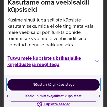
Kasutame oma veebisaidil
Kaitseklaas on kriimustustele 3x vastupidavam, kui
küpsiseid
eelneva generatsiooni PanzerGlass kaitseklaasid.
(Eelnev generatsioon - 2024. aastal välja tulnud
Küsime sinult luba selliste küpsiste
PanzerGlass kaitseklaasid).
kasutamiseks, mida ei ole tingimata vaja
Pakendis on kaasas raam, mis teeb koduse kaitseklaasi
meie veebisaidi põhifunktsioonide
paigalduse mugavamaks. Paigaldusraam on valmistatud
toimimiseks või meie veebisaidil sinu
100% taaskasutatud plastikust.
Kaitseklaas on valmistatud 60% taaskasutatud klaasist.
soovitud teenuse pakkumiseks.
Tutvu meie küpsiste üksikasjalike
kirjelduste ja reeglitega
Nõustun kõigi küpsistega
Keeldun mittevajalikest küpsistest
Küpsiste seaded