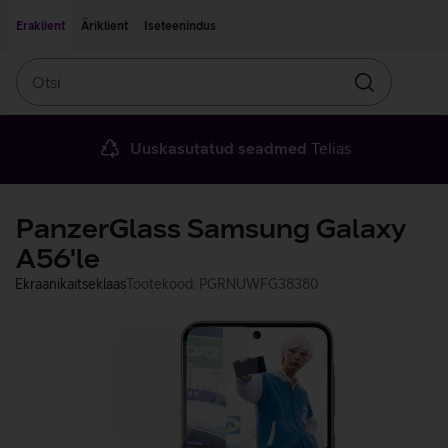
Liigu edasi põhisisu juurde
Ligipääsetavus
Eraklient
Äriklient
Iseteenindus
Otsi
Otsin
Uuskasutatud seadmed
Telias
PanzerGlass Samsung Galaxy
A56'le
Ekraanikaitseklaas
Tootekood: PGRNUWFG38380