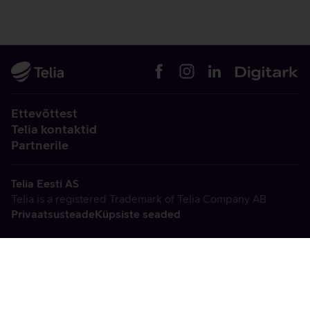
Ettevõttest
Telia kontaktid
Partnerile
Telia Eesti AS
Telia is a registered Trademark of Telia Company AB
Privaatsusteade
Küpsiste seaded