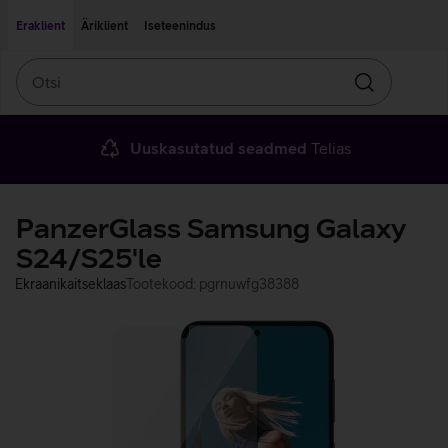
Liigu edasi põhisisu juurde
Ligipääsetavus
Eraklient
Äriklient
Iseteenindus
Otsi
Otsin
Uuskasutatud seadmed
Telias
PanzerGlass Samsung Galaxy
S24/S25'le
Ekraanikaitseklaas
Tootekood: pgrnuwfg38388