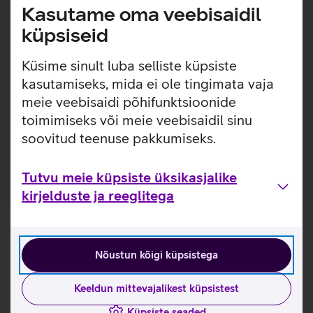
Kasutame oma veebisaidil
Kaitseklaas on kriimustustele 3x vastupidavam, kui
küpsiseid
eelneva generatsiooni PanzerGlass kaitseklaasid.
(Eelnev generatsioon - 2024 aastal välja tulnud
Küsime sinult luba selliste küpsiste
PanzerGlass kaitseklaasid).
Pakendis on kaasas raam, mis teeb koduse kaitseklaasi
kasutamiseks, mida ei ole tingimata vaja
paigalduse mugavamaks.
meie veebisaidi põhifunktsioonide
Paigaldusraam on valmistatud 100% taaskasutatud
toimimiseks või meie veebisaidil sinu
plastikust.
soovitud teenuse pakkumiseks.
Kaitseklaas on valmistatud 60% taaskasutatud klaasist.
Tutvu meie küpsiste üksikasjalike
kirjelduste ja reeglitega
Nõustun kõigi küpsistega
Keeldun mittevajalikest küpsistest
Küpsiste seaded