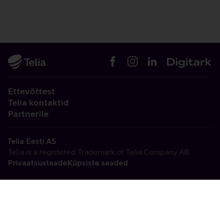
Ettevõttest
Telia kontaktid
Partnerile
Telia Eesti AS
Telia is a registered Trademark of Telia Company AB
Privaatsusteade
Küpsiste seaded