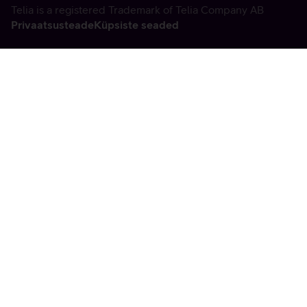
Telia is a registered Trademark of Telia Company AB
Privaatsusteade
Küpsiste seaded
Vabandame, tekkis
tehniline viga
tx:undefined:ut:null