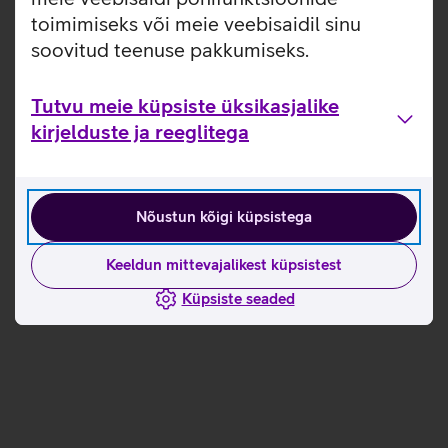
toimimiseks või meie veebisaidil sinu
soovitud teenuse pakkumiseks.
Tutvu meie küpsiste üksikasjalike
kirjelduste ja reeglitega
Nõustun kõigi küpsistega
Keeldun mittevajalikest küpsistest
Küpsiste seaded