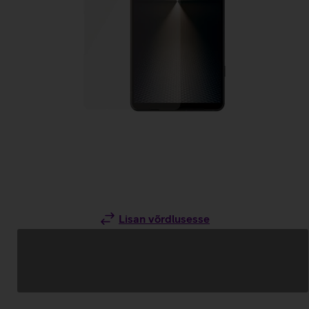
Lisan võrdlusesse
Andmete