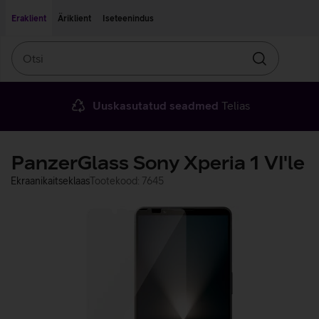
Liigu edasi põhisisu juurde
Ligipääsetavus
Eraklient
Äriklient
Iseteenindus
Otsi
Otsin
Uuskasutatud seadmed
Telias
PanzerGlass Sony Xperia 1 VI'le
Ekraanikaitseklaas
Tootekood: 7645