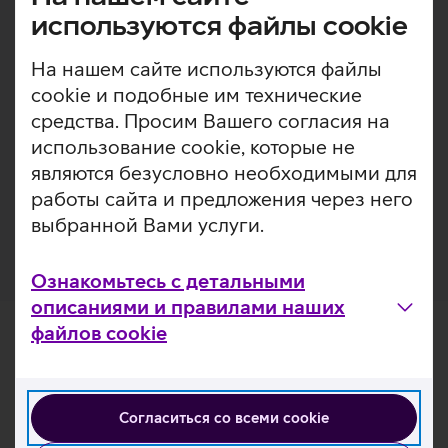
отличное визуальное впечатление для пользователя.
используются файлы cookie
Любая защита для экрана разрабатывается с целью
продления срока службы и сохранения внешнего вида
На нашем сайте используются файлы
устройства. Закаленное стекло выступает в роли
cookie и подобные им технические
подушки безопасности, защищая телефон от ударов и
средства. Просим Вашего согласия на
обеспечивая высокий уровень предотвращения
царапин без ущерба для функциональности и
использование cookie, которые не
внешнего вида устройства. Помимо этого, защитное
являются безусловно необходимыми для
стекло покрыто специальным слоем, препятствующим
работы сайта и предложения через него
образованию отпечатков пальцев.
выбранной Вами услуги.
Ознакомьтесь с детальными
описаниями и правилами наших
файлов cookie
Согласиться со всеми cookie