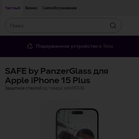
Двигаться дальше к основному контенту
Доступность
Частный
Бизнес
Самообслуживание
Поиск
Искать
Подержанное устройство
в Telia
SAFE by PanzerGlass для
Apple iPhone 15 Plus
Защитное стекло
Код товара: safe95536