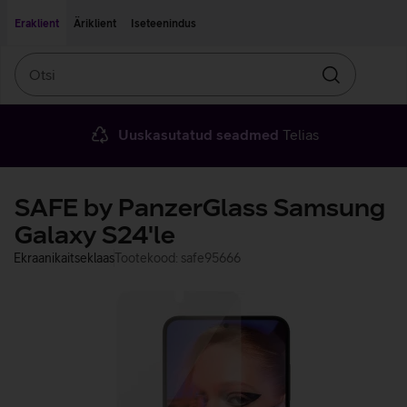
Liigu edasi põhisisu juurde
Ligipääsetavus
Eraklient
Äriklient
Iseteenindus
Otsi
Otsin
Uuskasutatud seadmed
Telias
SAFE by PanzerGlass Samsung
Galaxy S24'le
Ekraanikaitseklaas
Tootekood: safe95666