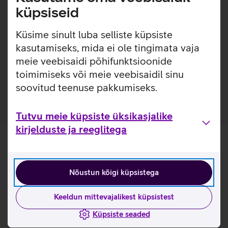
telefoni löökide eest ja pakkudes kõrgetasemelist kaitset
küpsiseid
kriimustuste vastu, ilma et see kahjustaks seadme
funktsionaalsust ja välimust. Kaitseklaas on kaetud ka
Küsime sinult luba selliste küpsiste
spetsiaalse kihiga, mis vähendab sõrmejälgede tekkimist
klaasile.
kasutamiseks, mida ei ole tingimata vaja
meie veebisaidi põhifunktsioonide
Pakendis on kaasas raam, mis teeb koduse kaitseklaasi
toimimiseks või meie veebisaidil sinu
paigalduse mugavamaks.
soovitud teenuse pakkumiseks.
Tutvu meie küpsiste üksikasjalike
kirjelduste ja reeglitega
Nõustun kõigi küpsistega
Keeldun mittevajalikest küpsistest
Küpsiste seaded