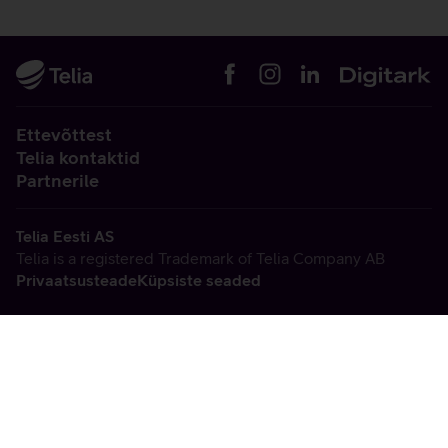
Ettevõttest
Telia kontaktid
Partnerile
Telia Eesti AS
Telia is a registered Trademark of Telia Company AB
Privaatsusteade
Küpsiste seaded