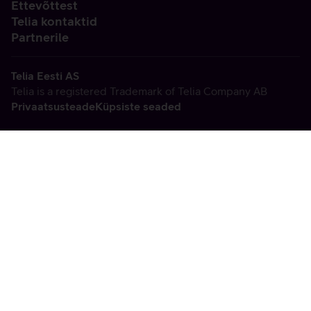
Ettevõttest
Telia kontaktid
Partnerile
Telia Eesti AS
Telia is a registered Trademark of Telia Company AB
Privaatsusteade
Küpsiste seaded