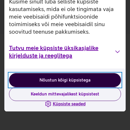
Küsime sinult luba selliste küpsiste
Kasutusjuhend HP garantiilaienduse
registreerimiseks_EST
kasutamiseks, mida ei ole tingimata vaja
meie veebisaidi põhifunktsioonide
toimimiseks või meie veebisaidil sinu
soovitud teenuse pakkumiseks.
Tutvu meie küpsiste üksikasjalike
kirjelduste ja reeglitega
Nõustun kõigi küpsistega
Keeldun mittevajalikest küpsistest
Küpsiste seaded