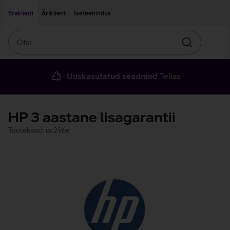
Liigu edasi põhisisu juurde
Ligipääsetavus
Eraklient
Äriklient
Iseteenindus
Otsi
Otsin
Uuskasutatud seadmed
Telias
HP 3 aastane lisagarantii
Tootekood: uc296e